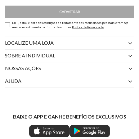
CADASTRAR
Eu li, estou ciente das condições de tratamento dos meus dados pessoais e forneço
meu consentimento, conforme descrito na
Política de Privacidade
LOCALIZE UMA LOJA
SOBRE A INDIVIDUAL
Quem Somos
NOSSAS AÇÕES
Perguntas Frequentes
Livelo
AJUDA
Fale Conosco
Azul Fidelidade
Atendimento
Nossas lojas
Visa
Minha Conta
Política de Privacidade
Mastercard
Trocas e Devoluções
BAIXE O APP E GANHE BENEFÍCIOS EXCLUSIVOS
Painel de Privacidade
Clube Ind
Regulamentos
Gestão de Preferências
IND CASHBACK
Seja Um Revendedor