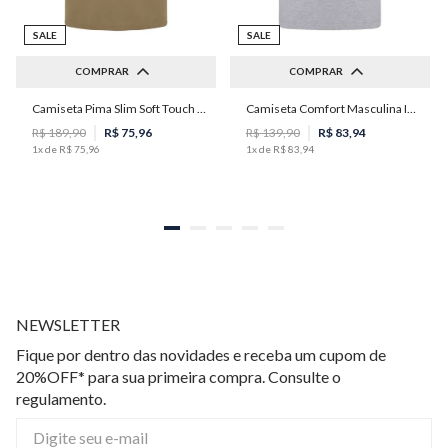
SALE
SALE
COMPRAR
COMPRAR
Camiseta Pima Slim Soft Touch Masculina Individual
Camiseta Comfort Masculina Individual
M
P
M
G
GG
R$
189
,
90
R$
75
,
96
R$
139
,
90
R$
83
,
94
1
x de
R$
75
,
96
1
x de
R$
83
,
94
NEWSLETTER
Fique por dentro das novidades e receba um cupom de
20%OFF* para sua primeira compra. Consulte o
regulamento.