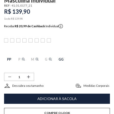
Masculina Individual
REF
:
41.01.0177_21
R$
139
,
90
1
x de
R$
139
,
90
Receba
R$ 20,99
de Cashback
Individual
PP
P
M
G
GG
Descubra seu tamanho
Medidas Corporais
ADICIONAR À SACOLA
COMPRE O LOOK