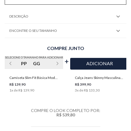
DESCRIÇÃO
ENCONTRE O SEU TAMANHO
COMPRE JUNTO
SELECIONE O TAMANHO PARA ADICIONAR
PP
GG
ADICIONAR
Camiseta Slim Fit Básica Moda
Calça Jeans Skinny Masculina
Masculina Individual
Individual
R$ 139,90
R$ 399,90
1
x de
R$ 139,90
3
x de
R$ 133,30
COMPRE O LOOK COMPLETO POR:
R$ 539,80