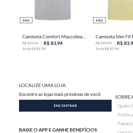
SALE
SALE
P
M
G
GG
PP
P
Camiseta Comfort Masculina Individual
R$
83
,
94
R$
83
,
9
R$
139
,
90
R$
139
,
90
1
x de
R$
83
,
94
1
x de
R$
83
,
94
LOCALIZE UMA LOJA
Encontre as lojas mais próximas de você:
SOBRE 
Quem 
Polític
Painel 
BAIXE O APP E GANHE BENEFÍCIOS
Gestão 