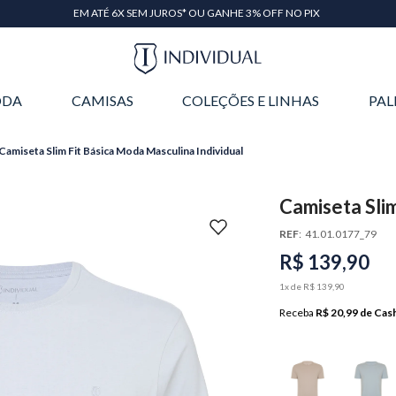
EM ATÉ 6X SEM JUROS* OU GANHE 3% OFF NO PIX
DA
CAMISAS
COLEÇÕES E LINHAS
PAL
Camiseta Slim Fit Básica Moda Masculina Individual
Camiseta Sli
Individual
REF
:
41.01.0177_79
R$
139
,
90
1
x de
R$
139
,
90
Receba
R$ 20,99
de Cas