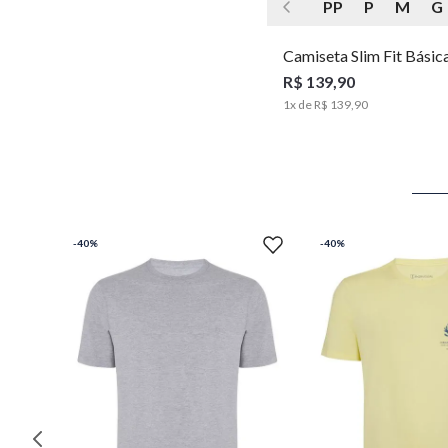
PP
P
M
G
Camiseta Slim Fit Básic
Moda Masculina Individ
R$ 139,90
1
x de
R$ 139,90
-
40%
-
40%