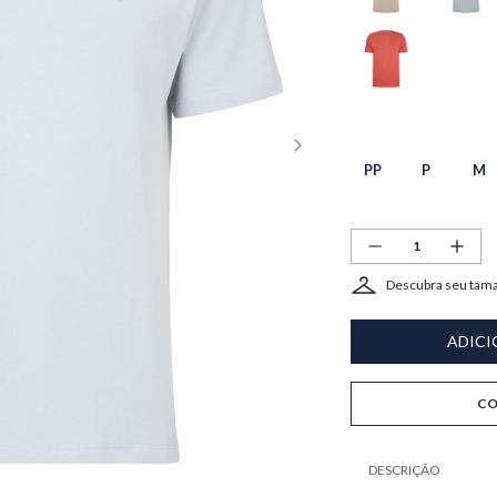
PP
P
M
Descubra seu tam
ADICI
CO
DESCRIÇÃO