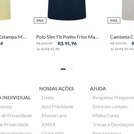
SALE
SALE
M
P
Camiseta Slim Fit Estampa Masculina Individual
Polo Slim Fit Punho Friso Masculina Individual
4
R$
91
,
96
R$
229
,
90
R$
159
,
90
1
x de
R$
91
,
96
1
x de
R$
95
,
94
NOSSAS AÇÕES
AJUDA
A INDIVIDUAL
Livelo
Perguntas Frequent
Somos
Azul Fidelidade
Entre em contato
a de Privacidade
Mastercard
Minha Conta
de Privacidade
AMEX
Trocas e Devoluçõe
de preferências
Clube IND
Regulamentos