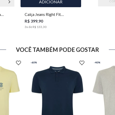
GG
ADICIONAR
CO
a
Calça Jeans Right Fit
ual
Masculina Individual
R$ 399,90
3
x de
R$ 133,30
VOCÊ TAMBÉM PODE GOSTAR
-
60%
-
40%