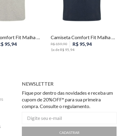
M
M
Camiseta Comfort Fit Malha Listras Masculina Individual
Camiseta Comfort Fit Malha Listras Masculina Individual
R$
95
,
94
R$
95
,
94
R$
159
,
90
1
x de
R$
95
,
94
NEWSLETTER
Fique por dentro das novidades e receba um
es
cupom de 20%OFF* para sua primeira
compra. Consulte o regulamento.
s
CADASTRAR