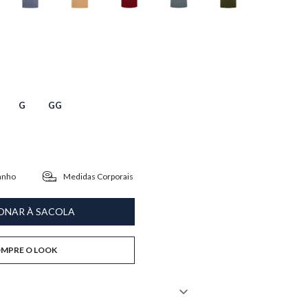
G
GG
anho
Medidas Corporais
ONAR À SACOLA
MPRE O LOOK