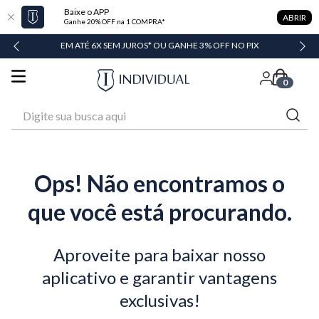
Baixe o APP
ABRIR
Ganhe 20% OFF na 1 COMPRA*
DADE
EM ATÉ 6X SEM JUROS* OU GANHE 3% OFF NO PIX
0
Digite sua busca aqui
Ops! Não encontramos o
que você está procurando.
Aproveite para baixar nosso
aplicativo e garantir vantagens
exclusivas!