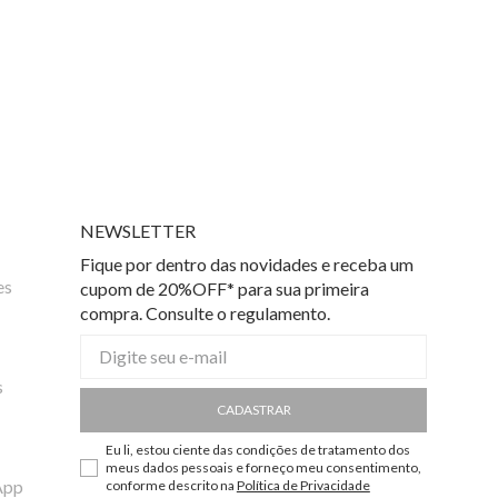
NEWSLETTER
Fique por dentro das novidades e receba um
es
cupom de 20%OFF* para sua primeira
compra. Consulte o regulamento.
s
CADASTRAR
Eu li, estou ciente das condições de tratamento dos
meus dados pessoais e forneço meu consentimento,
App
conforme descrito na
Política de Privacidade