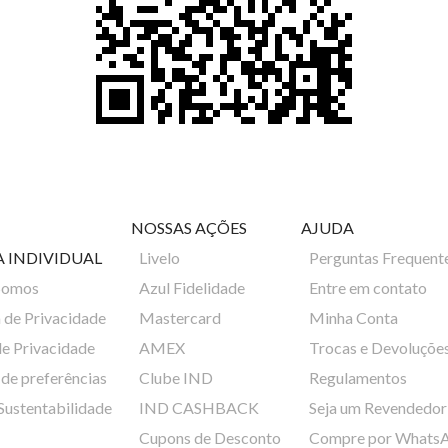
NOSSAS AÇÕES
AJUDA
A INDIVIDUAL
Livelo
Perguntas Frequent
Somos
Azul Fidelidade
Entre em contato
a de Privacidade
Mastercard
Minha Conta
de Privacidade
AMEX
Trocas e Devoluçõe
de preferências
Clube IND
Regulamentos
 Sustentabilidade
IND CASHBACK
Seja um Revendedor
Cupons de Desconto
Compre por Whats