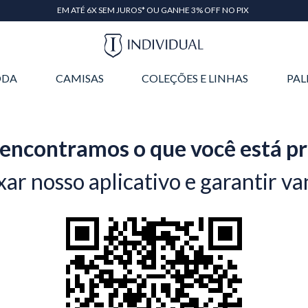
EM ATÉ 6X SEM JUROS* OU GANHE 3% OFF NO PIX
DA
CAMISAS
COLEÇÕES E LINHAS
PAL
encontramos o que você está p
xar nosso aplicativo e garantir va