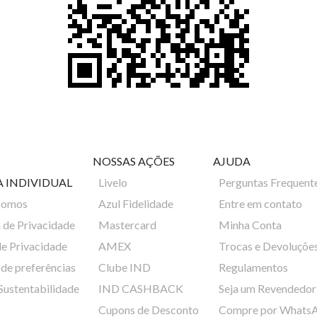
NOSSAS AÇÕES
AJUDA
A INDIVIDUAL
Livelo
Perguntas Frequent
Somos
Azul Fidelidade
Entre em contato
a de Privacidade
Mastercard
Minha Conta
de Privacidade
AMEX
Trocas e Devoluçõe
de preferências
Clube IND
Regulamentos
 Sustentabilidade
IND CASHBACK
Seja um Revendedor
Cupons de Desconto
Compre por Whats