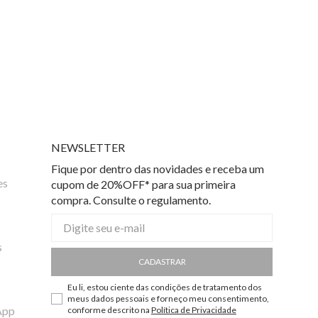
NEWSLETTER
Fique por dentro das novidades e receba um
es
cupom de 20%OFF* para sua primeira
compra. Consulte o regulamento.
s
CADASTRAR
Eu li, estou ciente das condições de tratamento dos
meus dados pessoais e forneço meu consentimento,
App
conforme descrito na
Política de Privacidade