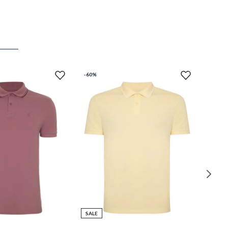
-
60%
SALE
M
M