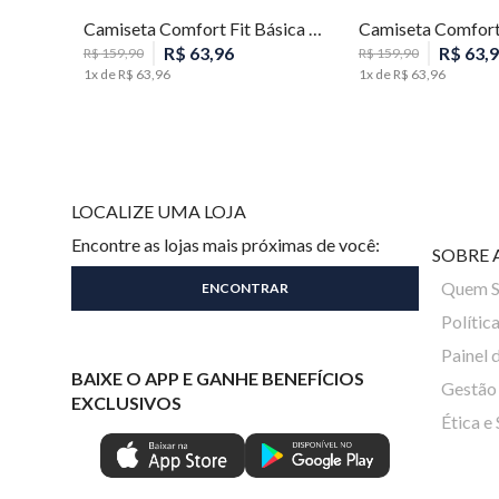
Camiseta Comfort Fit Básica Masculina Individual
R$
63
,
96
R$
63
,
9
R$
159
,
90
R$
159
,
90
1
x de
R$
63
,
96
1
x de
R$
63
,
96
LOCALIZE UMA LOJA
Encontre as lojas mais próximas de você:
SOBRE 
Quem 
Polític
Painel 
BAIXE O APP E GANHE BENEFÍCIOS
Gestão 
EXCLUSIVOS
Ética e