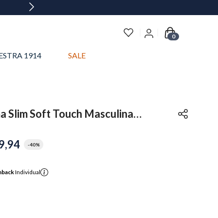
0
ESTRA 1914
SALE
a Slim Soft Touch Masculina
9
,
94
-
40%
hback
Individual