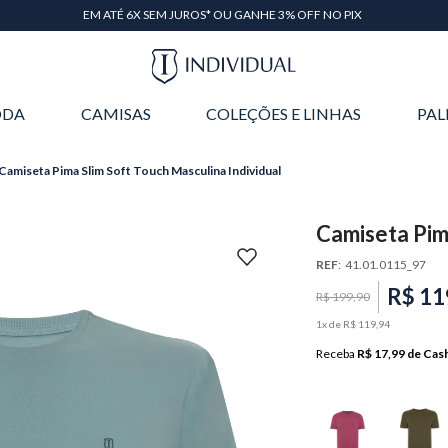
EM ATÉ 6X SEM JUROS* OU GANHE 3% OFF NO PIX
DA
CAMISAS
COLEÇÕES E LINHAS
PAL
Camiseta Pima Slim Soft Touch Masculina Individual
Camiseta Pim
Individual
REF
:
41.01.0115_97
R$
11
R$
199
,
90
1
x de
R$
119
,
94
Receba
R$ 17,99
de Cas