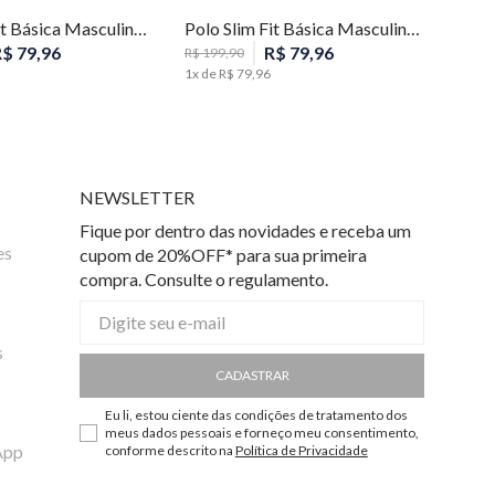
Polo Slim Fit Básica Masculina Individual
Polo Slim Fit Básica Masculina Individual
R$
79
,
96
R$
79
,
96
R$
199
,
90
1
x de
R$
79
,
96
NEWSLETTER
Fique por dentro das novidades e receba um
es
cupom de 20%OFF* para sua primeira
compra. Consulte o regulamento.
s
CADASTRAR
Eu li, estou ciente das condições de tratamento dos
meus dados pessoais e forneço meu consentimento,
App
conforme descrito na
Política de Privacidade