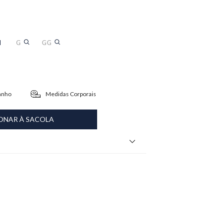
M
G
GG
anho
Medidas Corporais
ONAR À SACOLA