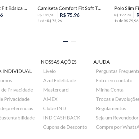
Camiseta Comfort Fit Básica Masculina Individual
Camiseta Comfort Fit Soft Touch Pima Masculina Individual
6
R$
75
,
96
R$
189
,
90
R$
199
,
90
1
x de
R$
75
,
96
1
x de
R$
79
,
96
NOSSAS AÇÕES
AJUDA
A INDIVIDUAL
Livelo
Perguntas Frequent
Somos
Azul Fidelidade
Entre em contato
a de Privacidade
Mastercard
Minha Conta
de Privacidade
AMEX
Trocas e Devoluçõe
de preferências
Clube IND
Regulamentos
 Sustentabilidade
IND CASHBACK
Seja um Revendedor
Cupons de Desconto
Compre por Whats