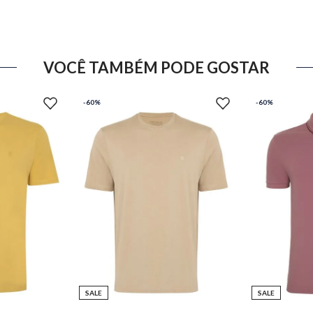
VOCÊ TAMBÉM PODE GOSTAR
-
60%
-
60%
SALE
SALE
G