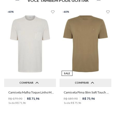
VOCÊ TAMBÉM PODE GOSTAR
-
60%
-
60%
SALE
COMPRAR
COMPRAR
Camiseta Malha Toque Linho Masculina Individual
Camiseta Pima Slim Soft Touch Masculina Individual
G
M
R$
179
,
90
R$
71
,
96
R$
189
,
90
R$
75
,
96
1
x de
R$
71
,
96
1
x de
R$
75
,
96