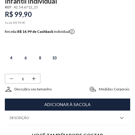
Infantil Individual
REF
:
42.54.6712_25
R$
99
,
90
1
x de
R$
99
,
90
Receba
R$ 14,99
de Cashback
Individual
4
6
8
10
Descubra seu tamanho
Medidas Corporais
ADICIONAR À SACOLA
DESCRIÇÃO