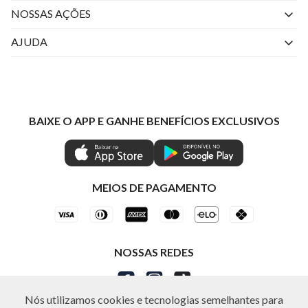
Quem Somos
NOSSAS AÇÕES
Perguntas Frequentes
Livelo
AJUDA
Fale Conosco
Azul Fidelidade
Atendimento
Nossas lojas
Visa
Minha Conta
Política de Privacidade
Mastercard
Trocas e Devoluções
BAIXE O APP E GANHE BENEFÍCIOS EXCLUSIVOS
Painel de Privacidade
Clube Ind
Regulamentos
Gestão de Preferências
IND CASHBACK
Seja Um Revendedor
Ética e Sustentabilidade
Special Friday
Shop by WhatsApp Individual
MEIOS DE PAGAMENTO
NOSSAS REDES
Nós utilizamos cookies e tecnologias semelhantes para