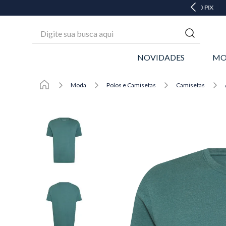
 ATÉ 6X SEM JUROS* OU GANHE 3% OFF NO PIX
Digite sua busca aqui
NOVIDADES
MO
Moda
Polos e Camisetas
Camisetas