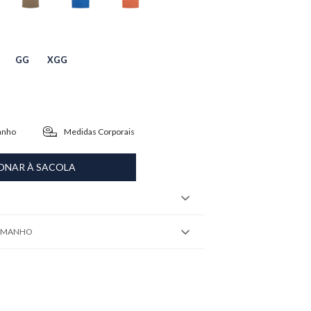
GG
XGG
anho
Medidas Corporais
ONAR À SACOLA
TAMANHO