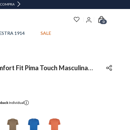
0
ESTRA 1914
SALE
fort Fit Pima Touch Masculina
hback
Individual