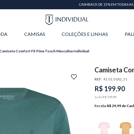
CASHBACK DE 15% EM TODAS AS COMPRAS
DA
CAMISAS
COLEÇÕES E LINHAS
PAL
Camiseta Comfort Fit Pima Touch Masculina Individual
Camiseta Com
Individual
REF
:
41.01.0182_51
R$
199
,
90
1
x de
R$
199
,
90
Receba
R$ 29,99
de Cas