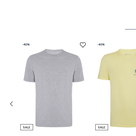
-
40%
-
40%
SALE
SALE
P
M
G
GG
PP
P