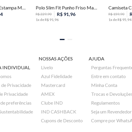
Camiseta Slim Fit Estampa Masculina Individual
Polo Slim Fit Punho Friso Masculina Individual
4
R$
91
,
96
R$
229
,
90
R$
159
,
90
1
x de
R$
91
,
96
1
x de
R$
95
,
94
NOSSAS AÇÕES
AJUDA
A INDIVIDUAL
Livelo
Perguntas Frequent
Somos
Azul Fidelidade
Entre em contato
a de Privacidade
Mastercard
Minha Conta
de Privacidade
AMEX
Trocas e Devoluçõe
de preferências
Clube IND
Regulamentos
 Sustentabilidade
IND CASHBACK
Seja um Revendedor
Cupons de Desconto
Compre por Whats