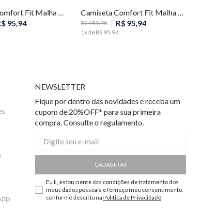
Camiseta Comfort Fit Malha Listras Masculina Individual
Camiseta Comfort Fit Malha Listras Masculina Individual
R$
95
,
94
R$
95
,
94
R$
159
,
90
1
x de
R$
95
,
94
NEWSLETTER
Fique por dentro das novidades e receba um
es
cupom de 20%OFF* para sua primeira
compra. Consulte o regulamento.
s
CADASTRAR
Eu li, estou ciente das condições de tratamento dos
meus dados pessoais e forneço meu consentimento,
App
conforme descrito na
Política de Privacidade