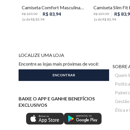
Camiseta Comfort Masculina Individual
R$
83
,
94
R$
83
,
9
R$
139
,
90
R$
139
,
90
1
x de
R$
83
,
94
1
x de
R$
83
,
94
LOCALIZE UMA LOJA
Encontre as lojas mais próximas de você:
SOBRE 
Quem 
Polític
Painel 
BAIXE O APP E GANHE BENEFÍCIOS
Gestão 
EXCLUSIVOS
Ética e