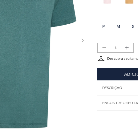
P
M
G
Descubra seu tam
ADICI
DESCRIÇÃO
ENCONTRE O SEU 