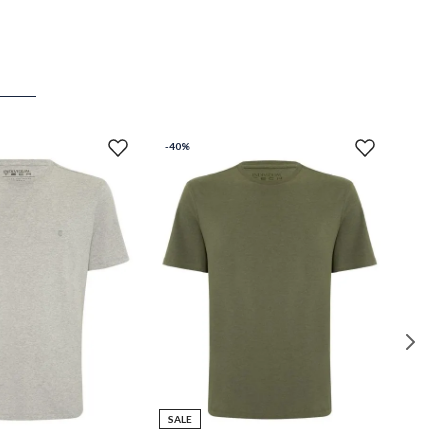
-
40%
SALE
M
P