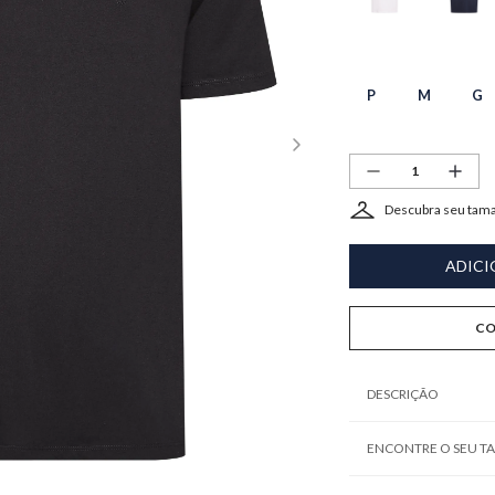
P
M
G
Descubra seu tam
ADICI
CO
DESCRIÇÃO
ENCONTRE O SEU 