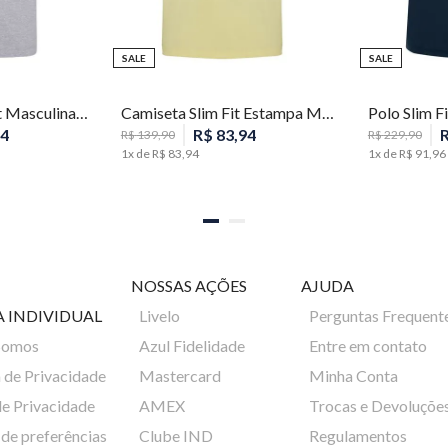
SALE
SALE
GG
PP
P
M
Camiseta Comfort Masculina Individual
Camiseta Slim Fit Estampa Masculina Individual
4
R$
83
,
94
R$
139
,
90
R$
229
,
90
1
x de
R$
83
,
94
1
x de
R$
91
,
96
NOSSAS AÇÕES
AJUDA
A INDIVIDUAL
Livelo
Perguntas Frequent
Somos
Azul Fidelidade
Entre em contato
a de Privacidade
Mastercard
Minha Conta
de Privacidade
AMEX
Trocas e Devoluçõe
de preferências
Clube IND
Regulamentos