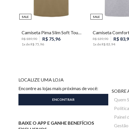
SALE
SALE
M
P
M
G
Camiseta Pima Slim Soft Touch Masculina Individual
R$
75
,
96
R$
83
,
9
R$
189
,
90
R$
139
,
90
1
x de
R$
75
,
96
1
x de
R$
83
,
94
LOCALIZE UMA LOJA
Encontre as lojas mais próximas de você:
SOBRE 
Quem 
Polític
Painel 
BAIXE O APP E GANHE BENEFÍCIOS
Gestão 