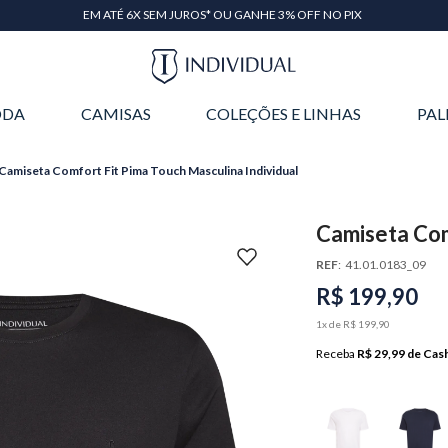
EM ATÉ 6X SEM JUROS* OU GANHE 3% OFF NO PIX
DA
CAMISAS
COLEÇÕES E LINHAS
PAL
Camiseta Comfort Fit Pima Touch Masculina Individual
Camiseta Com
Individual
REF
:
41.01.0183_09
R$
199
,
90
1
x de
R$
199
,
90
Receba
R$ 29,99
de Cas