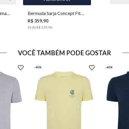
Pima
Bermuda Sarja Concept Fit
ual
Masculina Individual
R$ 359,90
3
x de
R$ 119,96
VOCÊ TAMBÉM PODE GOSTAR
-
40%
-
60%