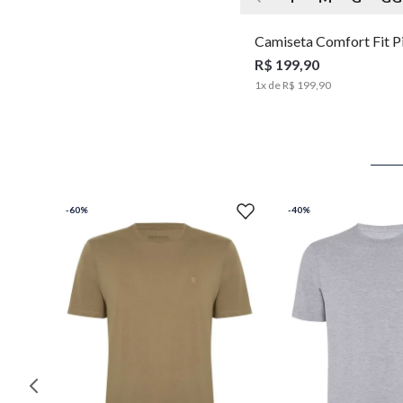
Camiseta Comfort Fit 
Touch Masculina Individ
R$ 199,90
1
x de
R$ 199,90
-
60%
-
40%