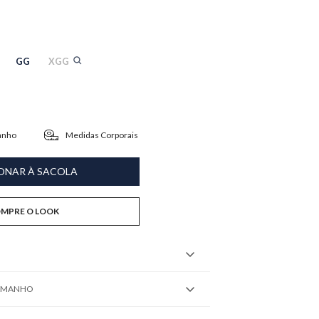
GG
XGG
anho
Medidas Corporais
ONAR À SACOLA
MPRE O LOOK
TAMANHO