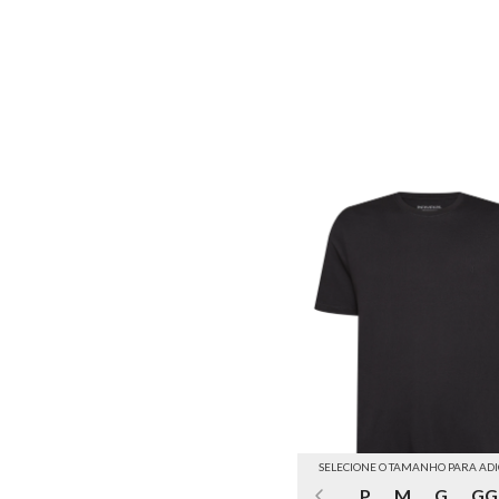
SELECIONE O TAMANHO PARA AD
P
M
G
GG