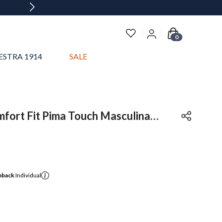
0
ESTRA 1914
SALE
fort Fit Pima Touch Masculina
hback
Individual