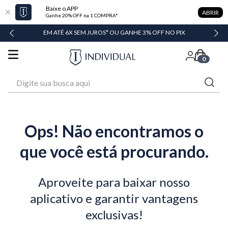
Baixe o APP
ABRIR
Ganhe 20% OFF na 1 COMPRA*
DADE
EM ATÉ 6X SEM JUROS* OU GANHE 3% OFF NO PIX
0
Digite sua busca aqui
Ops! Não encontramos o
que você está procurando.
Aproveite para baixar nosso
aplicativo e garantir vantagens
exclusivas!