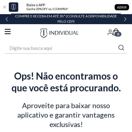
Baixe o APP
ABRIR
Ganhe 20% OFF na 1 COMPRA*
COMPRE E RECEBA EM ATÉ 3h* (CONSULTE A DISPONIBILIDADE
PELO CEP)
0
Digite sua busca aqui
Ops! Não encontramos o
que você está procurando.
Aproveite para baixar nosso
aplicativo e garantir vantagens
exclusivas!