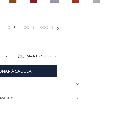
G
GG
XGG
anho
Medidas Corporais
ONAR À SACOLA
TAMANHO