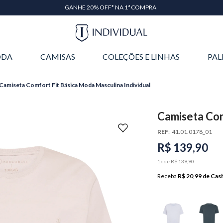
GANHE 20% OFF* NA 1ª COMPRA
DA
CAMISAS
COLEÇÕES E LINHAS
PAL
Camiseta Comfort Fit Básica Moda Masculina Individual
Camiseta Com
Individual
REF
:
41.01.0178_01
R$
139
,
90
1
x de
R$
139
,
90
Receba
R$ 20,99
de Cas