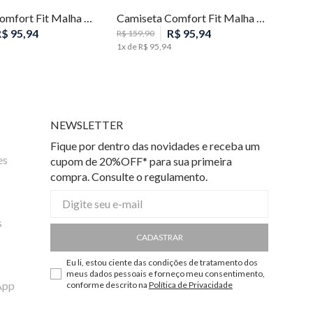
Camiseta Comfort Fit Malha Listras Masculina Individual
Camiseta Comfort Fit Malha Listras Masculina Individual
R$
95
,
94
R$
95
,
94
R$
159
,
90
1
x de
R$
95
,
94
NEWSLETTER
Fique por dentro das novidades e receba um
es
cupom de 20%OFF* para sua primeira
compra. Consulte o regulamento.
s
CADASTRAR
Eu li, estou ciente das condições de tratamento dos
meus dados pessoais e forneço meu consentimento,
App
conforme descrito na
Política de Privacidade