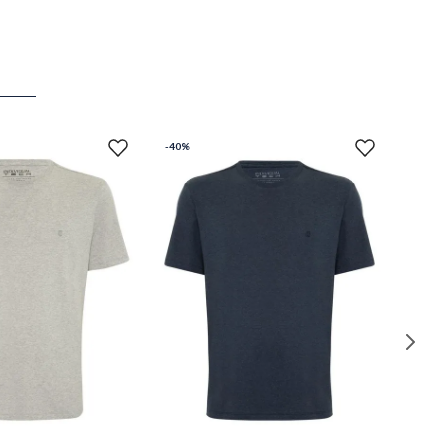
-
40%
M
M