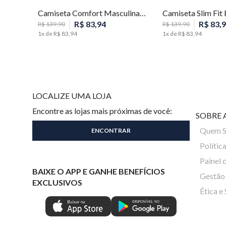
Camiseta Comfort Masculina Individual
R$
83
,
94
R$
83
,
9
R$
139
,
90
R$
139
,
90
1
x de
R$
83
,
94
1
x de
R$
83
,
94
LOCALIZE UMA LOJA
Encontre as lojas mais próximas de você:
SOBRE 
Quem 
Polític
Painel 
BAIXE O APP E GANHE BENEFÍCIOS
Gestão 
EXCLUSIVOS
Ética e