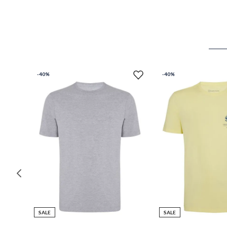
-
40%
-
40%
SALE
SALE
P
M
G
GG
PP
P