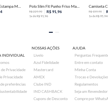
Camiseta Slim Fit Estampa Masculina Individual
Polo Slim Fit Punho Friso Masculina Individual
4
R$
91
,
96
R$
229
,
90
R$
159
,
90
1
x de
R$
91
,
96
1
x de
R$
95
,
94
NOSSAS AÇÕES
AJUDA
A INDIVIDUAL
Livelo
Perguntas Frequent
Somos
Azul Fidelidade
Entre em contato
a de Privacidade
Mastercard
Minha Conta
de Privacidade
AMEX
Trocas e Devoluçõe
de preferências
Clube IND
Regulamentos
 Sustentabilidade
IND CASHBACK
Seja um Revendedor
Cupons de Desconto
Compre por Whats