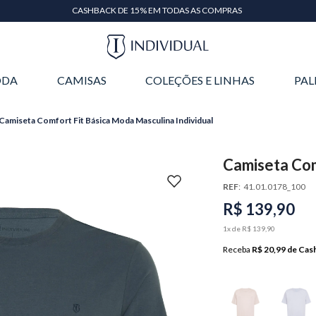
CASHBACK DE 15% EM TODAS AS COMPRAS
DA
CAMISAS
COLEÇÕES E LINHAS
PAL
Camiseta Comfort Fit Básica Moda Masculina Individual
Camiseta Com
Individual
REF
:
41.01.0178_100
R$
139
,
90
1
x de
R$
139
,
90
Receba
R$ 20,99
de Cas