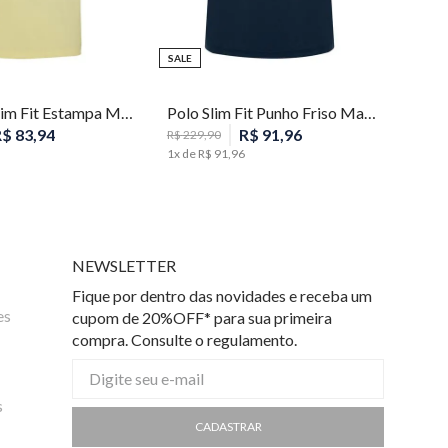
SALE
PP
P
M
P
Camiseta Slim Fit Estampa Masculina Individual
Polo Slim Fit Punho Friso Masculina Individual
R$
83
,
94
R$
91
,
96
R$
229
,
90
1
x de
R$
91
,
96
NEWSLETTER
Fique por dentro das novidades e receba um
es
cupom de 20%OFF* para sua primeira
compra. Consulte o regulamento.
s
CADASTRAR