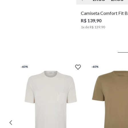
Camiseta Comfort Fit B
Moda Masculina Individ
R$ 139,90
1
x de
R$ 139,90
-
60%
-
60%