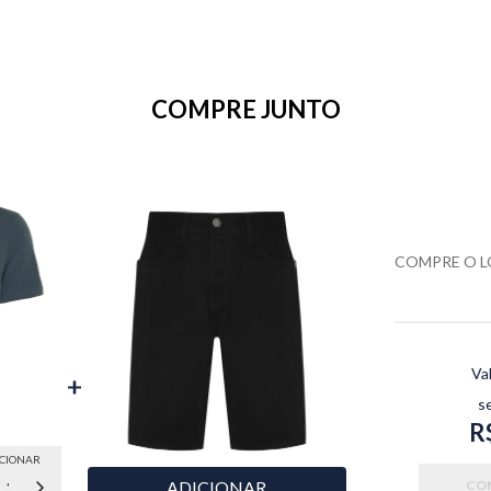
COMPRE JUNTO
COMPRE O 
Va
s
R
ICIONAR
3XGG
XGG
ADICIONAR
CO