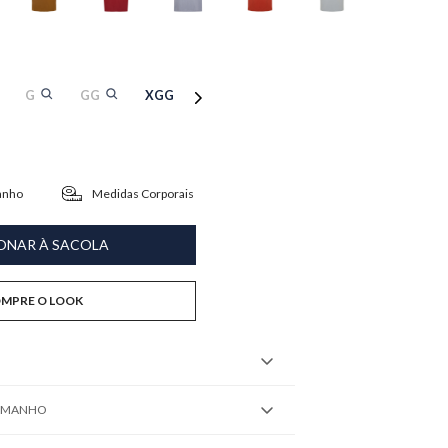
G
GG
XGG
anho
Medidas Corporais
ONAR À SACOLA
MPRE O LOOK
TAMANHO