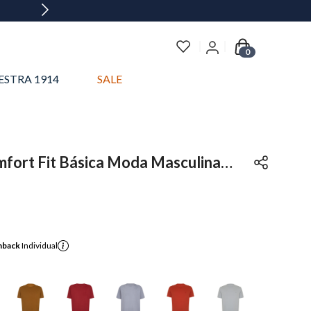
0
ESTRA 1914
SALE
fort Fit Básica Moda Masculina
hback
Individual