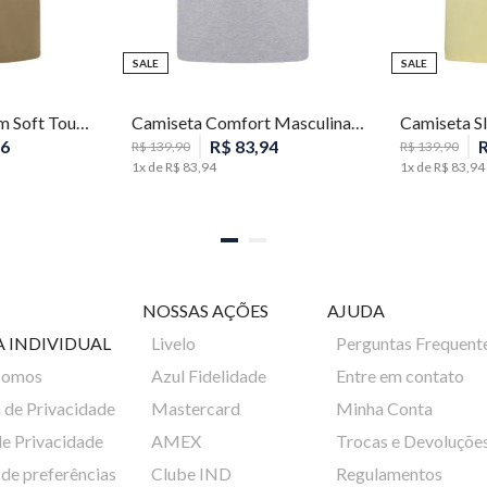
SALE
SALE
P
M
G
GG
Camiseta Pima Slim Soft Touch Masculina Individual
Camiseta Comfort Masculina Individual
6
R$
83
,
94
R$
139
,
90
R$
139
,
90
1
x de
R$
83
,
94
1
x de
R$
83
,
94
NOSSAS AÇÕES
AJUDA
A INDIVIDUAL
Livelo
Perguntas Frequent
Somos
Azul Fidelidade
Entre em contato
a de Privacidade
Mastercard
Minha Conta
de Privacidade
AMEX
Trocas e Devoluçõe
de preferências
Clube IND
Regulamentos