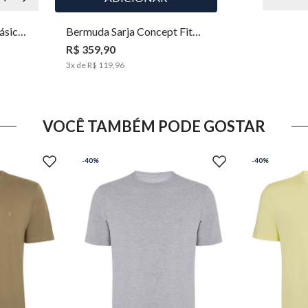
ásica
Bermuda Sarja Concept Fit
ual
Masculina Individual
R$ 359,90
3
x de
R$ 119,96
VOCÊ TAMBÉM PODE GOSTAR
-
40%
-
40%