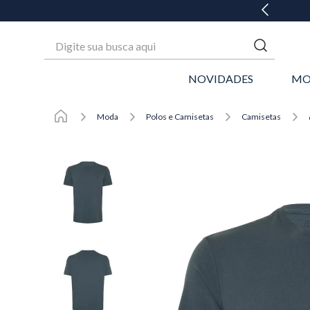
 ATÉ 6X SEM JUROS* OU GANHE 3% OFF NO PIX
Digite sua busca aqui
NOVIDADES
MO
Moda
Polos e Camisetas
Camisetas