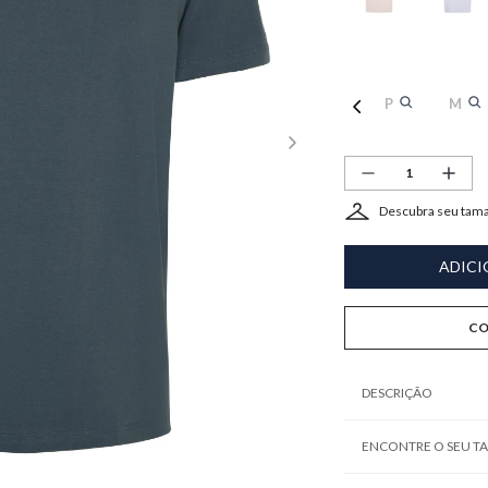
P
M
Descubra seu tam
ADICI
CO
DESCRIÇÃO
ENCONTRE O SEU 