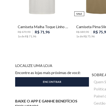
SALE
G
M
Camiseta Malha Toque Linho Masculina Individual
R$
71
,
96
R$
75
,
9
R$
179
,
90
R$
189
,
90
1
x de
R$
71
,
96
1
x de
R$
75
,
96
LOCALIZE UMA LOJA
Encontre as lojas mais próximas de você:
SOBRE 
Quem 
Polític
Painel 
BAIXE O APP E GANHE BENEFÍCIOS
Gestão 