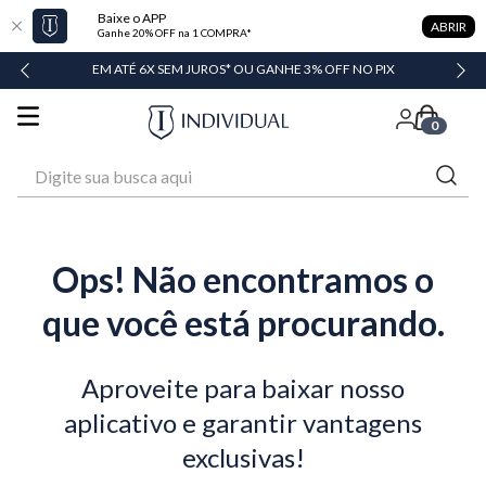
Baixe o APP
ABRIR
Ganhe 20% OFF na 1 COMPRA*
DADE
EM ATÉ 6X SEM JUROS* OU GANHE 3% OFF NO PIX
0
Digite sua busca aqui
Ops! Não encontramos o
que você está procurando.
Aproveite para baixar nosso
aplicativo e garantir vantagens
exclusivas!