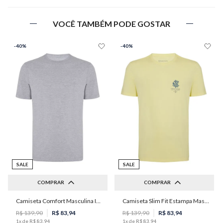
VOCÊ TAMBÉM PODE GOSTAR
-
40%
-
40%
SALE
SALE
COMPRAR
COMPRAR
Camiseta Comfort Masculina Individual
Camiseta Slim Fit Estampa Masculina Individual
P
M
G
GG
PP
P
M
R$
139
,
90
R$
83
,
94
R$
139
,
90
R$
83
,
94
1
x de
R$
83
,
94
1
x de
R$
83
,
94