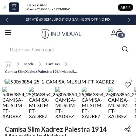
Baixe o APP
ABRIR
Ganhe 20% OFF na 1 COMPRA*
DADE
EM ATÉ 6X SEM JUROS* OU GANHE 3% OFF NO PIX
0
Digite sua busca aqui
Moda
Camisas
Camisa Slim Xadrez Palestra 1914 Masculina Individual
Camisa Slim Xadrez Palestra 1914