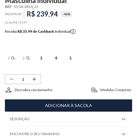
Masculina Individual
REF
:
53.06.3854_25
R$
239
,
94
R$
399
,
90
-
40%
2
x de
R$
119
,
97
Receba
R$ 35,99
de Cashback
Individual
1
2
3
4
5
Descubra seu tamanho
Medidas Corporais
ADICIONAR À SACOLA
DESCRIÇÃO
ENCONTRE O SEU TAMANHO