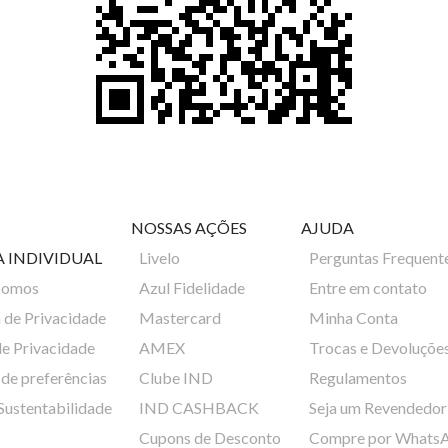
NOSSAS AÇÕES
AJUDA
A INDIVIDUAL
Livelo
Perguntas Frequent
Somos
Azul Fidelidade
Entre em contato
a de Privacidade
Mastercard
Minha Conta
de Privacidade
AMEX
Trocas e Devoluçõe
de preferências
Clube IND
Regulamentos
 Sustentabilidade
IND CASHBACK
Seja um Revendedor
Cupons de Desconto
Compre por Whats