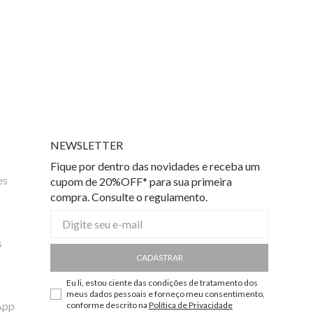
NEWSLETTER
Fique por dentro das novidades e receba um
es
cupom de 20%OFF* para sua primeira
compra. Consulte o regulamento.
s
CADASTRAR
Eu li, estou ciente das condições de tratamento dos
meus dados pessoais e forneço meu consentimento,
App
conforme descrito na
Política de Privacidade