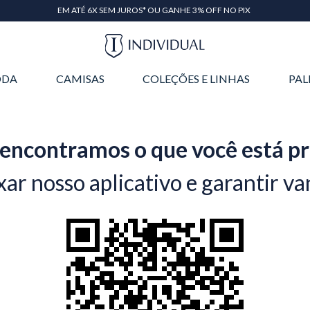
EM ATÉ 6X SEM JUROS* OU GANHE 3% OFF NO PIX
DA
CAMISAS
COLEÇÕES E LINHAS
PAL
encontramos o que você está p
xar nosso aplicativo e garantir va