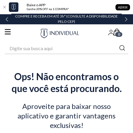
Baixe o APP
ABRIR
Ganhe 20% OFF na 1 COMPRA*
COMPRE E RECEBA EM ATÉ 3h* (CONSULTE A DISPONIBILIDADE
PELO CEP)
0
Digite sua busca aqui
Ops! Não encontramos o
que você está procurando.
Aproveite para baixar nosso
aplicativo e garantir vantagens
exclusivas!