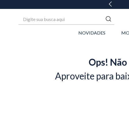
 ATÉ 6X SEM JUROS* OU GANHE 3% OFF NO PIX
Digite sua busca aqui
NOVIDADES
MO
Ops! Não 
Aproveite para bai