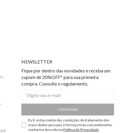
NEWSLETTER
Fique por dentro das novidades e receba um
es
cupom de 20%OFF* para sua primeira
compra. Consulte o regulamento.
s
CADASTRAR
Eu li, estou ciente das condições de tratamento dos
meus dados pessoais e forneço meu consentimento,
App
conforme descrito na
Política de Privacidade