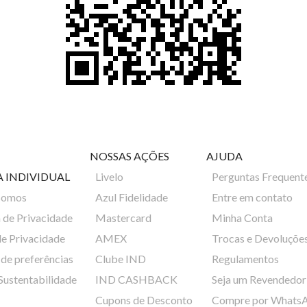
NOSSAS AÇÕES
AJUDA
A INDIVIDUAL
Livelo
Perguntas Frequent
Somos
Azul Fidelidade
Entre em contato
a de Privacidade
Mastercard
Minha Conta
de Privacidade
AMEX
Trocas e Devoluçõe
de preferências
Clube IND
Regulamentos
 Sustentabilidade
IND CASHBACK
Seja um Revendedor
Cupons de Desconto
Compre por Whats