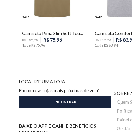
SALE
SALE
M
P
M
G
Camiseta Pima Slim Soft Touch Masculina Individual
R$
75
,
96
R$
83
,
9
R$
189
,
90
R$
139
,
90
1
x de
R$
75
,
96
1
x de
R$
83
,
94
LOCALIZE UMA LOJA
Encontre as lojas mais próximas de você:
SOBRE 
Quem 
Polític
Painel 
BAIXE O APP E GANHE BENEFÍCIOS
Gestão 