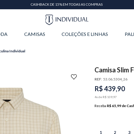
CASHBACK DE 15% EM TODAS AS COMPRAS
DA
CAMISAS
COLEÇÕES E LINHAS
PAL
ulina Individual
Camisa Slim F
REF
:
53.06.5304_26
R$
439
,
90
4
x de
R$
109
,
97
Receba
R$ 65,99
de Cas
1
2
3