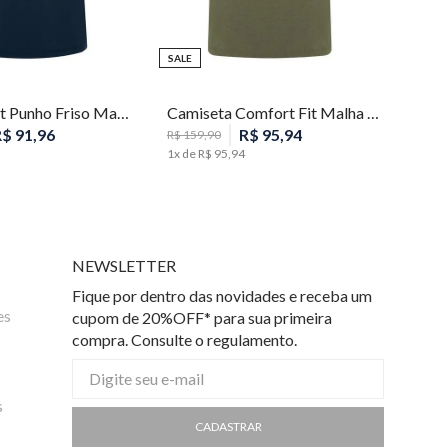
SALE
P
P
M
Polo Slim Fit Punho Friso Masculina Individual
Camiseta Comfort Fit Malha Listras Masculina Individual
R$
91
,
96
R$
95
,
94
R$
159
,
90
1
x de
R$
95
,
94
NEWSLETTER
Fique por dentro das novidades e receba um
es
cupom de 20%OFF* para sua primeira
compra. Consulte o regulamento.
s
CADASTRAR