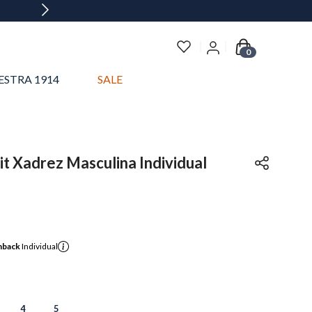
0
ESTRA 1914
SALE
it Xadrez Masculina Individual
hback
Individual
4
5