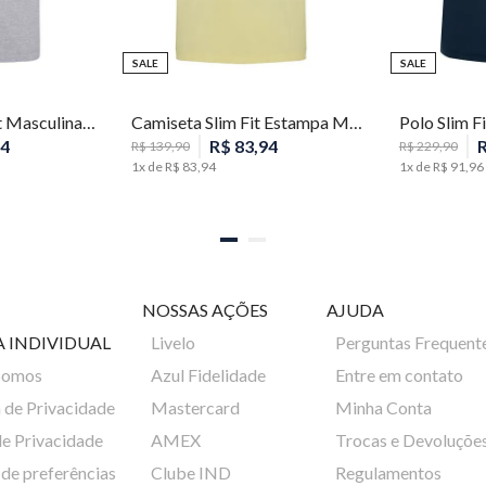
SALE
SALE
GG
PP
P
M
Camiseta Comfort Masculina Individual
Camiseta Slim Fit Estampa Masculina Individual
4
R$
83
,
94
R$
139
,
90
R$
229
,
90
1
x de
R$
83
,
94
1
x de
R$
91
,
96
NOSSAS AÇÕES
AJUDA
A INDIVIDUAL
Livelo
Perguntas Frequent
Somos
Azul Fidelidade
Entre em contato
a de Privacidade
Mastercard
Minha Conta
de Privacidade
AMEX
Trocas e Devoluçõe
de preferências
Clube IND
Regulamentos