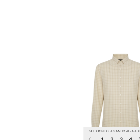
SELECIONE O TAMANHO PARA AD
1
2
3
4