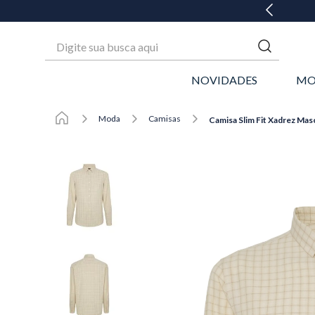
 ATÉ 6X SEM JUROS* OU GANHE 3% OFF NO PIX
Digite sua busca aqui
NOVIDADES
MO
Moda
Camisas
Camisa Slim Fit Xadrez Masc