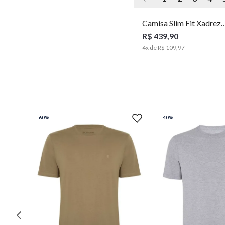
Camisa Slim Fit Xadrez
Masculina Individual
R$ 439,90
4
x de
R$ 109,97
-
60%
-
40%