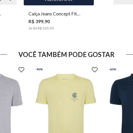
Calça Jeans Concept Fit
Masculina Individual
R$ 399,90
3
x de
R$ 133,30
VOCÊ TAMBÉM PODE GOSTAR
-
40%
-
60%