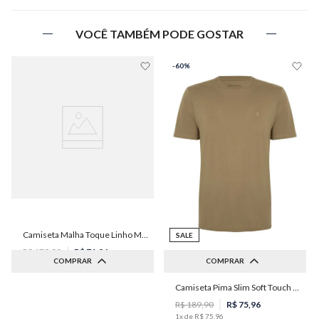
VOCÊ TAMBÉM PODE GOSTAR
-
60%
Camiseta Malha Toque Linho Masculina Individual
SALE
R$
179
,
90
R$
71
,
96
COMPRAR
COMPRAR
1
x de
R$
71
,
96
Camiseta Pima Slim Soft Touch Masculina Individual
G
M
R$
189
,
90
R$
75
,
96
1
x de
R$
75
,
96