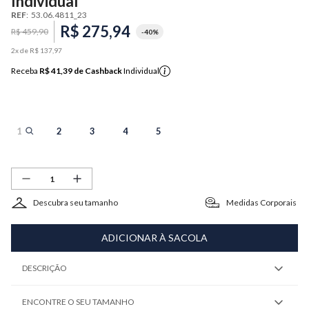
Individual
REF
:
53.06.4811_23
R$
275
,
94
R$
459
,
90
-
40%
2
x de
R$
137
,
97
Receba
R$ 41,39
de Cashback
Individual
1
2
3
4
5
Descubra seu tamanho
Medidas Corporais
ADICIONAR À SACOLA
DESCRIÇÃO
ENCONTRE O SEU TAMANHO