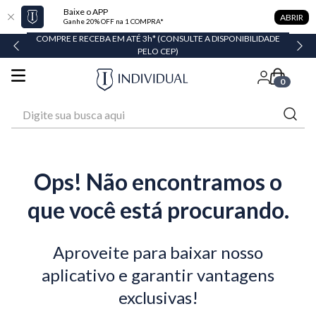
Baixe o APP
ABRIR
Ganhe 20% OFF na 1 COMPRA*
COMPRE E RECEBA EM ATÉ 3h* (CONSULTE A DISPONIBILIDADE
PELO CEP)
0
Digite sua busca aqui
Ops! Não encontramos o
que você está procurando.
Aproveite para baixar nosso
aplicativo e garantir vantagens
exclusivas!