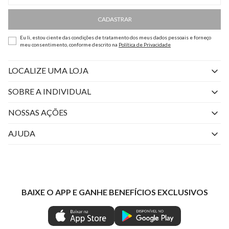
CADASTRAR
Eu li, estou ciente das condições de tratamento dos meus dados pessoais e forneço
meu consentimento, conforme descrito na
Política de Privacidade
LOCALIZE UMA LOJA
SOBRE A INDIVIDUAL
Quem Somos
NOSSAS AÇÕES
Perguntas Frequentes
Livelo
AJUDA
Fale Conosco
Azul Fidelidade
Atendimento
Nossas lojas
Visa
Minha Conta
Política de Privacidade
Mastercard
Trocas e Devoluções
BAIXE O APP E GANHE BENEFÍCIOS EXCLUSIVOS
Painel de Privacidade
Clube Ind
Regulamentos
Gestão de Preferências
IND CASHBACK
Seja Um Revendedor