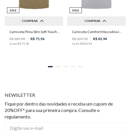
SALE
SALE
COMPRAR
COMPRAR
Camiseta Pima Slim Soft Touch Masculina Individual
Camiseta Comfort Masculina Individual
M
P
M
G
GG
R$
189
,
90
R$
75
,
96
R$
139
,
90
R$
83
,
94
1
x de
R$
75
,
96
1
x de
R$
83
,
94
NEWSLETTER
Fique por dentro das novidades e receba um cupom de
20%OFF* para sua primeira compra. Consulte o
regulamento.