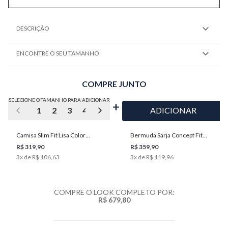
DESCRIÇÃO
ENCONTRE O SEU TAMANHO
COMPRE JUNTO
SELECIONE O TAMANHO PARA ADICIONAR
1
2
3
4
5
ADICIONAR
Camisa Slim Fit Lisa Color
Bermuda Sarja Concept Fit
Masculina Individual
Masculina Individual
R$ 319,90
R$ 359,90
3
x de
R$ 106,63
3
x de
R$ 119,96
COMPRE O LOOK COMPLETO POR:
R$ 679,80