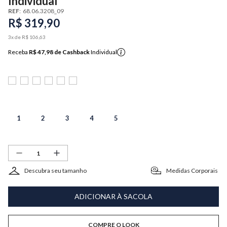
Individual
REF
:
68.06.3208_09
R$
319
,
90
3
x de
R$
106
,
63
Receba
R$ 47,98
de Cashback
Individual
1
2
3
4
5
Descubra seu tamanho
Medidas Corporais
ADICIONAR À SACOLA
COMPRE O LOOK