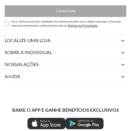
CADASTRAR
Eu li, estou ciente das condições de tratamento dos meus dados pessoais e forneço
meu consentimento, conforme descrito na
Política de Privacidade
LOCALIZE UMA LOJA
SOBRE A INDIVIDUAL
Quem Somos
NOSSAS AÇÕES
Perguntas Frequentes
Livelo
AJUDA
Fale Conosco
Azul Fidelidade
Atendimento
Nossas lojas
Visa
Minha Conta
Política de Privacidade
Mastercard
Trocas e Devoluções
BAIXE O APP E GANHE BENEFÍCIOS EXCLUSIVOS
Painel de Privacidade
Clube Ind
Regulamentos
Gestão de Preferências
IND CASHBACK
Seja Um Revendedor