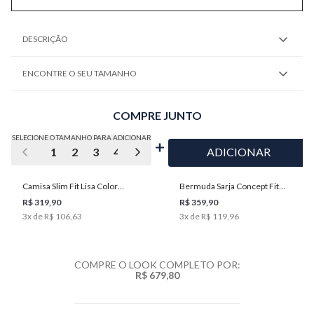
DESCRIÇÃO
ENCONTRE O SEU TAMANHO
COMPRE JUNTO
SELECIONE O TAMANHO PARA ADICIONAR
1
2
3
4
5
ADICIONAR
Camisa Slim Fit Lisa Color
Bermuda Sarja Concept Fit
Masculina Individual
Masculina Individual
R$ 319,90
R$ 359,90
3
x de
R$ 106,63
3
x de
R$ 119,96
COMPRE O LOOK COMPLETO POR:
R$ 679,80