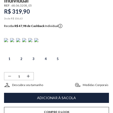
Individual
REF
:
68.06.3208_05
R$
319
,
90
3
x de
R$
106
,
63
Receba
R$ 47,98
de Cashback
Individual
1
2
3
4
5
Descubra seu tamanho
Medidas Corporais
ADICIONAR À SACOLA
COMPRE O LOOK