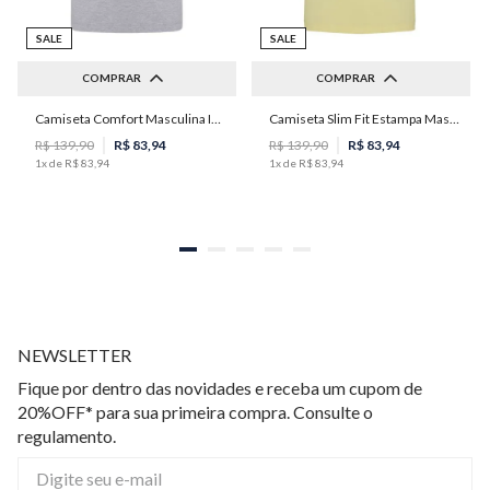
SALE
SALE
COMPRAR
COMPRAR
Camiseta Comfort Masculina Individual
Camiseta Slim Fit Estampa Masculina Individual
P
M
G
GG
PP
P
M
R$
139
,
90
R$
83
,
94
R$
139
,
90
R$
83
,
94
1
x de
R$
83
,
94
1
x de
R$
83
,
94
NEWSLETTER
Fique por dentro das novidades e receba um cupom de
20%OFF* para sua primeira compra. Consulte o
regulamento.