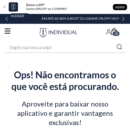
Baixe o APP
ABRIR
Ganhe 20% OFF na 1 COMPRA*
IDADE
EM ATÉ 6X SEM JUROS* OU GANHE 3% OFF NO PIX
0
Digite sua busca aqui
Ops! Não encontramos o
que você está procurando.
Aproveite para baixar nosso
aplicativo e garantir vantagens
exclusivas!