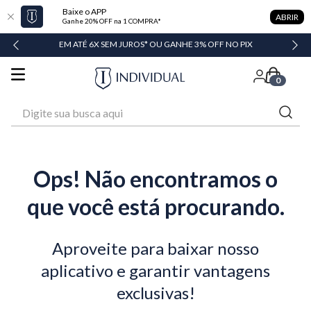
Baixe o APP
ABRIR
Ganhe 20% OFF na 1 COMPRA*
DADE
EM ATÉ 6X SEM JUROS* OU GANHE 3% OFF NO PIX
0
Digite sua busca aqui
Ops! Não encontramos o
que você está procurando.
Aproveite para baixar nosso
aplicativo e garantir vantagens
exclusivas!