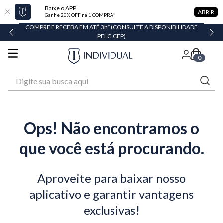
Baixe o APP
ABRIR
Ganhe 20% OFF na 1 COMPRA*
COMPRE E RECEBA EM ATÉ 3h* (CONSULTE A DISPONIBILIDADE
PELO CEP)
0
Digite sua busca aqui
Ops! Não encontramos o
que você está procurando.
Aproveite para baixar nosso
aplicativo e garantir vantagens
exclusivas!