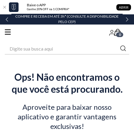
Baixe o APP
ABRIR
Ganhe 20% OFF na 1 COMPRA*
COMPRE E RECEBA EM ATÉ 3h* (CONSULTE A DISPONIBILIDADE
PELO CEP)
0
Digite sua busca aqui
Ops! Não encontramos o
que você está procurando.
Aproveite para baixar nosso
aplicativo e garantir vantagens
exclusivas!