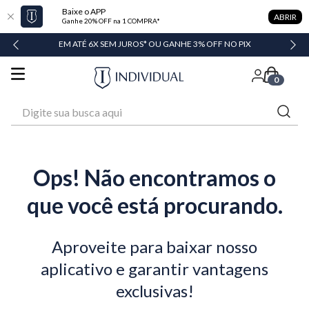
Baixe o APP
ABRIR
Ganhe 20% OFF na 1 COMPRA*
DADE
EM ATÉ 6X SEM JUROS* OU GANHE 3% OFF NO PIX
0
Digite sua busca aqui
Ops! Não encontramos o
que você está procurando.
Aproveite para baixar nosso
aplicativo e garantir vantagens
exclusivas!