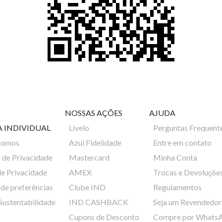
NOSSAS AÇÕES
AJUDA
A INDIVIDUAL
Livelo
Perguntas Frequent
Somos
Azul Fidelidade
Entre em contato
a de Privacidade
Mastercard
Minha Conta
de Privacidade
AMEX
Trocas e Devoluçõe
de preferências
Clube IND
Regulamentos
 Sustentabilidade
IND CASHBACK
Seja um Revendedor
Cupons de Desconto
Compre por Whats