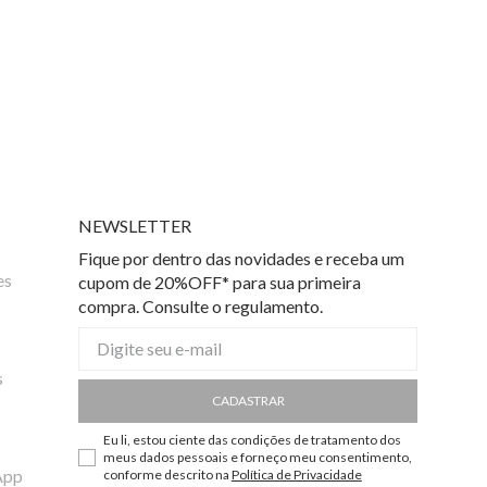
NEWSLETTER
Fique por dentro das novidades e receba um
es
cupom de 20%OFF* para sua primeira
compra. Consulte o regulamento.
s
CADASTRAR
Eu li, estou ciente das condições de tratamento dos
meus dados pessoais e forneço meu consentimento,
App
conforme descrito na
Política de Privacidade