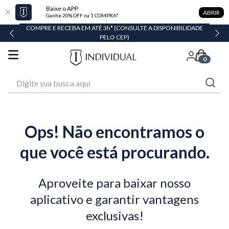
Baixe o APP
ABRIR
Ganhe 20% OFF na 1 COMPRA*
COMPRE E RECEBA EM ATÉ 3h* (CONSULTE A DISPONIBILIDADE
PELO CEP)
0
Digite sua busca aqui
Ops! Não encontramos o
que você está procurando.
Aproveite para baixar nosso
aplicativo e garantir vantagens
exclusivas!