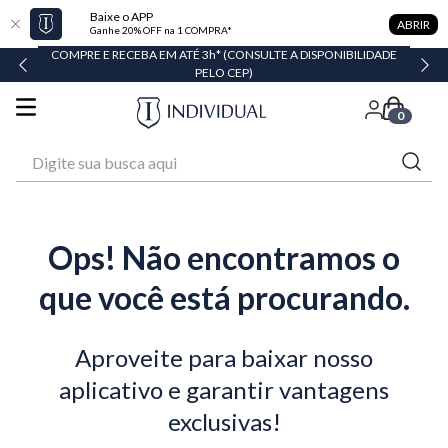
Baixe o APP
ABRIR
Ganhe 20% OFF na 1 COMPRA*
COMPRE E RECEBA EM ATÉ 3h* (CONSULTE A DISPONIBILIDADE
PELO CEP)
0
Digite sua busca aqui
Ops! Não encontramos o
que você está procurando.
Aproveite para baixar nosso
aplicativo e garantir vantagens
exclusivas!