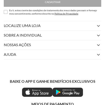
CADASTRAR
Eu li, estou ciente das condições de tratamento dos meus dados pessoais e forneço
meu consentimento, conforme descrito na
Política de Privacidade
LOCALIZE UMA LOJA
SOBRE A INDIVIDUAL
Quem Somos
NOSSAS AÇÕES
Perguntas Frequentes
Livelo
AJUDA
Fale Conosco
Azul Fidelidade
Atendimento
Nossas lojas
Visa
Minha Conta
Política de Privacidade
Mastercard
Trocas e Devoluções
BAIXE O APP E GANHE BENEFÍCIOS EXCLUSIVOS
Painel de Privacidade
Clube Ind
Regulamentos
Gestão de Preferências
IND CASHBACK
Seja Um Revendedor
Ética e Sustentabilidade
Special Friday
Shop by WhatsApp Individual
MEIOS DE PAGAMENTO