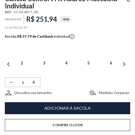
Individual
REF
:
53.06.4877_48
R$
251
,
94
R$
419
,
90
-
40%
2
x de
R$
125
,
97
Receba
R$ 37,79
de Cashback
Individual
2
3
4
5
6
Descubra seu tamanho
Medidas Corporais
ADICIONAR À SACOLA
COMPRE O LOOK