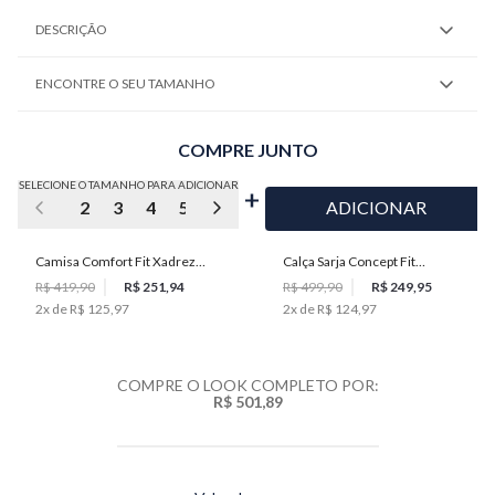
DESCRIÇÃO
ENCONTRE O SEU TAMANHO
COMPRE JUNTO
SELECIONE O TAMANHO PARA ADICIONAR
2
3
4
5
6
7
ADICIONAR
Camisa Comfort Fit Xadrez
Calça Sarja Concept Fit
Masculina Individual
Masculina Individual
R$ 419,90
R$ 251,94
R$ 499,90
R$ 249,95
2
x de
R$ 125,97
2
x de
R$ 124,97
COMPRE O LOOK COMPLETO POR:
R$ 501,89