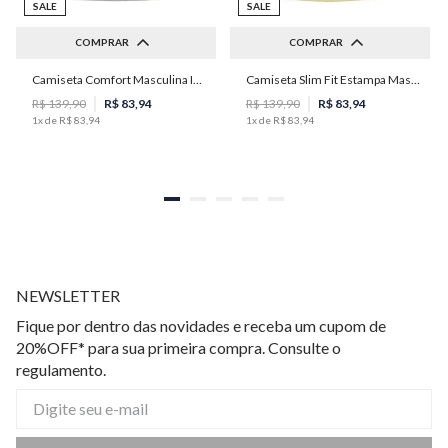
SALE
SALE
COMPRAR
COMPRAR
Camiseta Comfort Masculina Individual
Camiseta Slim Fit Estampa Masculina Individual
P
M
G
GG
PP
P
M
R$
139
,
90
R$
83
,
94
R$
139
,
90
R$
83
,
94
1
x de
R$
83
,
94
1
x de
R$
83
,
94
NEWSLETTER
Fique por dentro das novidades e receba um cupom de
20%OFF* para sua primeira compra. Consulte o
regulamento.