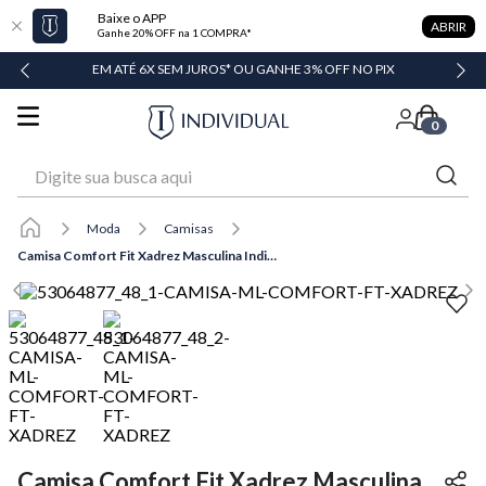
Baixe o APP
ABRIR
Ganhe 20% OFF na 1 COMPRA*
DADE
EM ATÉ 6X SEM JUROS* OU GANHE 3% OFF NO PIX
0
Digite sua busca aqui
Moda
Camisas
Camisa Comfort Fit Xadrez Masculina Individual
Camisa Comfort Fit Xadrez Masculina