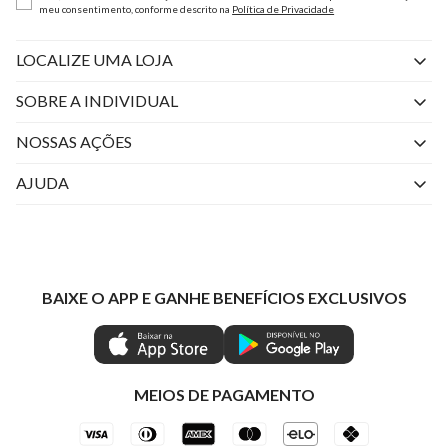
meu consentimento, conforme descrito na
Política de Privacidade
LOCALIZE UMA LOJA
SOBRE A INDIVIDUAL
Quem Somos
NOSSAS AÇÕES
Perguntas Frequentes
Livelo
AJUDA
Fale Conosco
Azul Fidelidade
Atendimento
Nossas lojas
Visa
Minha Conta
Política de Privacidade
Mastercard
Trocas e Devoluções
BAIXE O APP E GANHE BENEFÍCIOS EXCLUSIVOS
Painel de Privacidade
Clube Ind
Regulamentos
Gestão de Preferências
IND CASHBACK
Seja Um Revendedor
Ética e Sustentabilidade
Special Friday
Shop by WhatsApp Individual
MEIOS DE PAGAMENTO