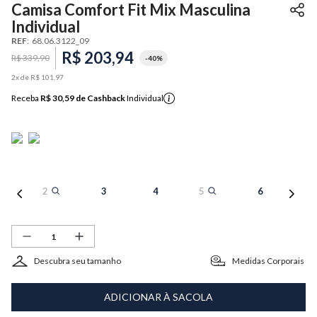
Camisa Comfort Fit Mix Masculina
Individual
REF
:
68.06.3122_09
R$
203
,
94
R$
339
,
90
-
40%
2
x de
R$
101
,
97
Receba
R$ 30,59
de Cashback
Individual
2
3
4
5
6
Descubra seu tamanho
Medidas Corporais
ADICIONAR À SACOLA