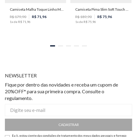
Camiseta Malha Toque Linho Masculina Individual
Camiseta Pima Slim Soft Touch Masculina Individual
G
M
R$
179
,
90
R$
71
,
96
R$
189
,
90
R$
75
,
96
1
x de
R$
71
,
96
1
x de
R$
75
,
96
NEWSLETTER
Fique por dentro das novidades e receba um cupom de
20%OFF* para sua primeira compra. Consulte o
regulamento.
CADASTRAR
Eu li, estou ciente das condições de tratamento dos meus dados pessoais e forneço