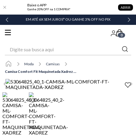
Baixe o APP
ABRIR
Ganhe 20% OFF na 1 COMPRA*
DADE
EM ATÉ 6X SEM JUROS* OU GANHE 3% OFF NO PIX
0
Digite sua busca aqui
Moda
Camisas
Camisa Comfort Fit Maquinetada Xadrez Masculina Individual