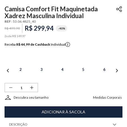
Camisa Comfort Fit Maquinetada
Xadrez Masculina Individual
REF
:
53.06.4825_40
R$
299
,
94
R$
499
,
90
-
40%
2
x de
R$
149
,
97
Receba
R$ 44,99
de Cashback
Individual
2
3
4
5
6
Descubra seu tamanho
Medidas Corporais
ADICIONAR À SACOLA
DESCRIÇÃO