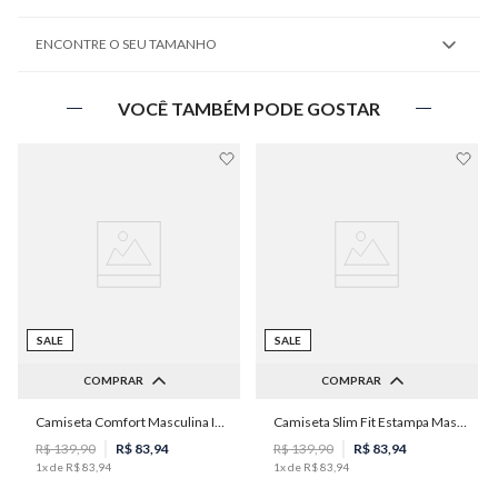
ENCONTRE O SEU TAMANHO
VOCÊ TAMBÉM PODE GOSTAR
SALE
SALE
COMPRAR
COMPRAR
Camiseta Comfort Masculina Individual
Camiseta Slim Fit Estampa Masculina Individual
P
M
G
GG
PP
P
M
R$
139
,
90
R$
83
,
94
R$
139
,
90
R$
83
,
94
1
x de
R$
83
,
94
1
x de
R$
83
,
94