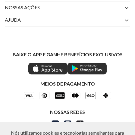
Quem Somos
NOSSAS AÇÕES
Perguntas Frequentes
Livelo
AJUDA
Fale Conosco
Azul Fidelidade
Atendimento
Nossas lojas
Visa
Minha Conta
Política de Privacidade
Mastercard
Trocas e Devoluções
BAIXE O APP E GANHE BENEFÍCIOS EXCLUSIVOS
Painel de Privacidade
Clube Ind
Regulamentos
Gestão de Preferências
IND CASHBACK
Seja Um Revendedor
Ética e Sustentabilidade
Special Friday
Shop by WhatsApp Individual
MEIOS DE PAGAMENTO
NOSSAS REDES
Nós utilizamos cookies e tecnologias semelhantes para