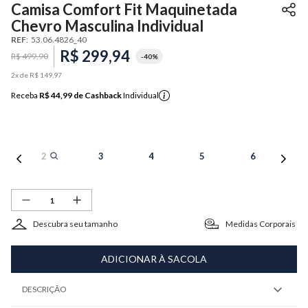
Camisa Comfort Fit Maquinetada
Chevro Masculina Individual
REF
:
53.06.4826_40
R$
299
,
94
R$
499
,
90
-
40%
2
x de
R$
149
,
97
Receba
R$ 44,99
de Cashback
Individual
2
3
4
5
6
Descubra seu tamanho
Medidas Corporais
ADICIONAR À SACOLA
DESCRIÇÃO