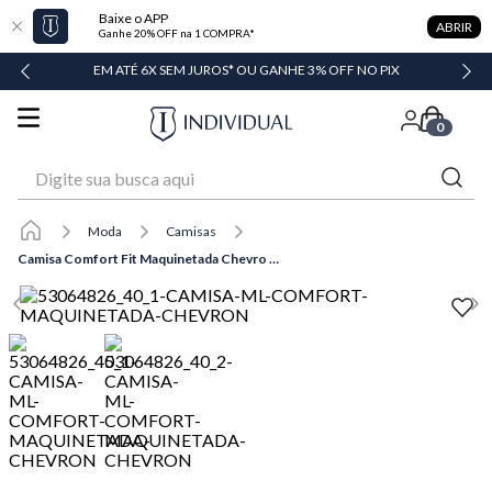
Baixe o APP
ABRIR
Ganhe 20% OFF na 1 COMPRA*
DADE
EM ATÉ 6X SEM JUROS* OU GANHE 3% OFF NO PIX
0
Digite sua busca aqui
Moda
Camisas
Camisa Comfort Fit Maquinetada Chevro Masculina Individual