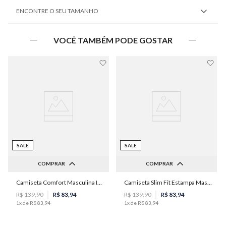
ENCONTRE O SEU TAMANHO
VOCÊ TAMBÉM PODE GOSTAR
SALE
SALE
COMPRAR
COMPRAR
Camiseta Comfort Masculina Individual
Camiseta Slim Fit Estampa Masculina Individual
P
M
G
GG
PP
P
M
R$
139
,
90
R$
83
,
94
R$
139
,
90
R$
83
,
94
1
x de
R$
83
,
94
1
x de
R$
83
,
94