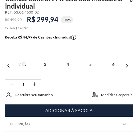
Individual
REF
:
53.06.4600_02
R$
299
,
94
R$
499
,
90
-
40%
2
x de
R$
149
,
97
Receba
R$ 44,99
de Cashback
Individual
2
3
4
5
6
Descubra seu tamanho
Medidas Corporais
ADICIONAR À SACOLA
DESCRIÇÃO