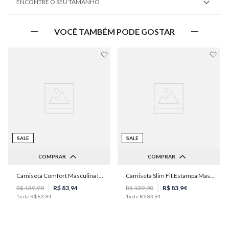
ENCONTRE O SEU TAMANHO
VOCÊ TAMBÉM PODE GOSTAR
SALE
SALE
COMPRAR
COMPRAR
Camiseta Comfort Masculina Individual
Camiseta Slim Fit Estampa Masculina Individual
P
M
G
GG
PP
P
M
R$
139
,
90
R$
83
,
94
R$
139
,
90
R$
83
,
94
1
x de
R$
83
,
94
1
x de
R$
83
,
94