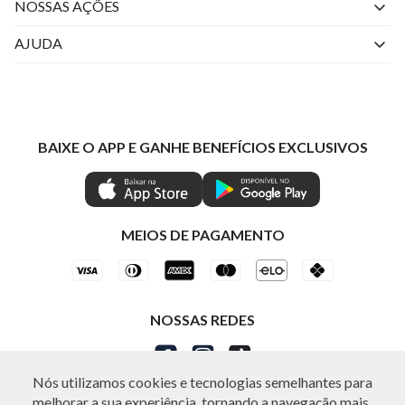
Quem Somos
NOSSAS AÇÕES
Perguntas Frequentes
Livelo
AJUDA
Fale Conosco
Azul Fidelidade
Atendimento
Nossas lojas
Visa
Minha Conta
Política de Privacidade
Mastercard
Trocas e Devoluções
BAIXE O APP E GANHE BENEFÍCIOS EXCLUSIVOS
Painel de Privacidade
Clube Ind
Regulamentos
Gestão de Preferências
IND CASHBACK
Seja Um Revendedor
Ética e Sustentabilidade
Special Friday
Shop by WhatsApp Individual
MEIOS DE PAGAMENTO
NOSSAS REDES
Nós utilizamos cookies e tecnologias semelhantes para
melhorar a sua experiência, tornando a navegação mais