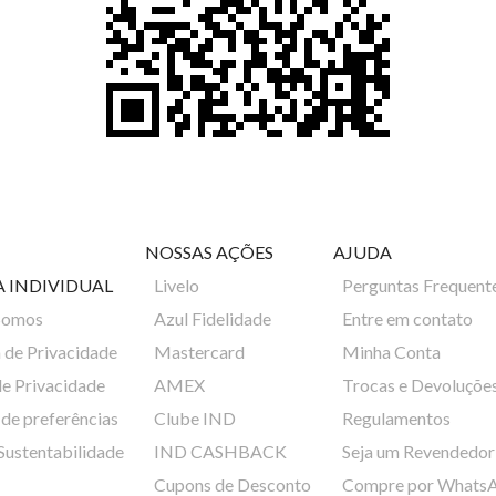
NOSSAS AÇÕES
AJUDA
A INDIVIDUAL
Livelo
Perguntas Frequent
Somos
Azul Fidelidade
Entre em contato
a de Privacidade
Mastercard
Minha Conta
de Privacidade
AMEX
Trocas e Devoluçõe
de preferências
Clube IND
Regulamentos
 Sustentabilidade
IND CASHBACK
Seja um Revendedor
Cupons de Desconto
Compre por Whats