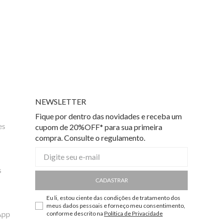
NEWSLETTER
Fique por dentro das novidades e receba um
es
cupom de 20%OFF* para sua primeira
compra. Consulte o regulamento.
s
CADASTRAR
Eu li, estou ciente das condições de tratamento dos
meus dados pessoais e forneço meu consentimento,
App
conforme descrito na
Política de Privacidade