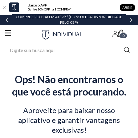
Baixe o APP
ABRIR
Ganhe 20% OFF na 1 COMPRA*
COMPRE E RECEBA EM ATÉ 3h* (CONSULTE A DISPONIBILIDADE
PELO CEP)
0
Digite sua busca aqui
Ops! Não encontramos o
que você está procurando.
Aproveite para baixar nosso
aplicativo e garantir vantagens
exclusivas!