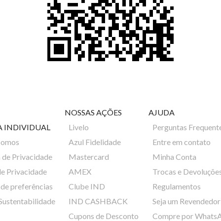
NOSSAS AÇÕES
AJUDA
A INDIVIDUAL
Livelo
Perguntas Frequent
Somos
Azul Fidelidade
Entre em contato
a de Privacidade
Mastercard
Minha Conta
de Privacidade
AMEX
Trocas e Devoluçõe
de preferências
Clube IND
Regulamentos
 Sustentabilidade
IND CASHBACK
Seja um Revendedor
Cupons de Desconto
Compre por Whats