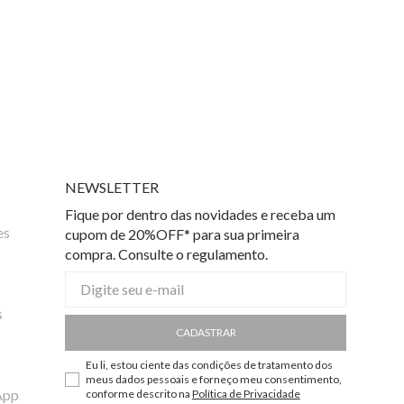
NEWSLETTER
Fique por dentro das novidades e receba um
es
cupom de 20%OFF* para sua primeira
compra. Consulte o regulamento.
s
CADASTRAR
Eu li, estou ciente das condições de tratamento dos
meus dados pessoais e forneço meu consentimento,
App
conforme descrito na
Política de Privacidade