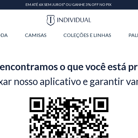
EM ATÉ 6X SEM JUROS* OU GANHE 3% OFF NO PIX
DA
CAMISAS
COLEÇÕES E LINHAS
PAL
encontramos o que você está p
xar nosso aplicativo e garantir va