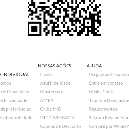
NOSSAS AÇÕES
AJUDA
A INDIVIDUAL
Livelo
Perguntas Frequent
Somos
Azul Fidelidade
Entre em contato
a de Privacidade
Mastercard
Minha Conta
de Privacidade
AMEX
Trocas e Devoluçõe
de preferências
Clube IND
Regulamentos
 Sustentabilidade
IND CASHBACK
Seja um Revendedor
Cupons de Desconto
Compre por Whats