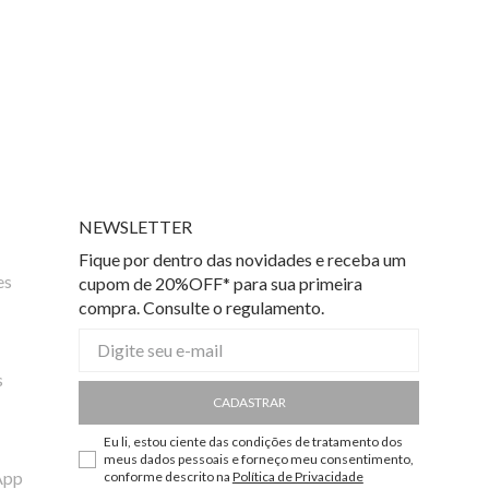
NEWSLETTER
Fique por dentro das novidades e receba um
es
cupom de 20%OFF* para sua primeira
compra. Consulte o regulamento.
s
CADASTRAR
Eu li, estou ciente das condições de tratamento dos
meus dados pessoais e forneço meu consentimento,
App
conforme descrito na
Política de Privacidade