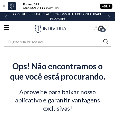
Baixe o APP
ABRIR
Ganhe 20% OFF na 1 COMPRA*
COMPRE E RECEBA EM ATÉ 3h* (CONSULTE A DISPONIBILIDADE
PELO CEP)
0
Digite sua busca aqui
Ops! Não encontramos o
que você está procurando.
Aproveite para baixar nosso
aplicativo e garantir vantagens
exclusivas!