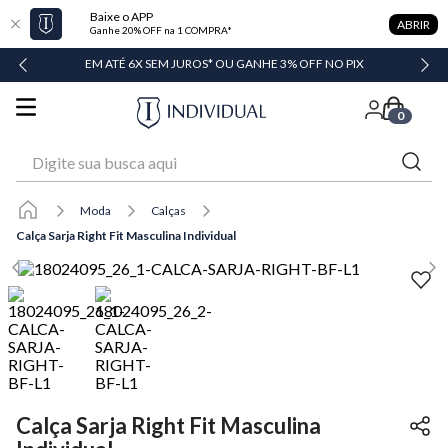
Baixe o APP
ABRIR
Ganhe 20% OFF na 1 COMPRA*
DADE
EM ATÉ 6X SEM JUROS* OU GANHE 3% OFF NO PIX
0
Digite sua busca aqui
Moda
Calças
Calça Sarja Right Fit Masculina Individual
Calça Sarja Right Fit Masculina