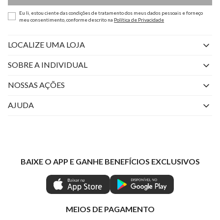
Eu li, estou ciente das condições de tratamento dos meus dados pessoais e forneço
meu consentimento, conforme descrito na
Política de Privacidade
LOCALIZE UMA LOJA
SOBRE A INDIVIDUAL
Quem Somos
NOSSAS AÇÕES
Perguntas Frequentes
Livelo
AJUDA
Fale Conosco
Azul Fidelidade
Atendimento
Nossas lojas
Visa
Minha Conta
Política de Privacidade
Mastercard
Trocas e Devoluções
BAIXE O APP E GANHE BENEFÍCIOS EXCLUSIVOS
Painel de Privacidade
Clube Ind
Regulamentos
Gestão de Preferências
IND CASHBACK
Seja Um Revendedor
Ética e Sustentabilidade
Special Friday
Shop by WhatsApp Individual
MEIOS DE PAGAMENTO