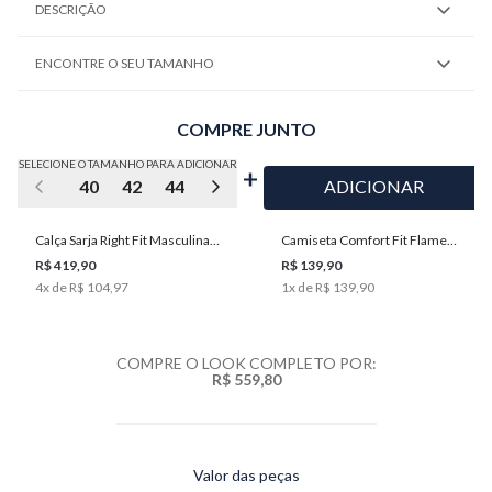
DESCRIÇÃO
ENCONTRE O SEU TAMANHO
COMPRE JUNTO
SELECIONE O TAMANHO PARA ADICIONAR
40
42
44
46
48
50
52
ADICIONAR
Calça Sarja Right Fit Masculina
Camiseta Comfort Fit Flame
Individual
Masculina Individual
R$ 419,90
R$ 139,90
4
x de
R$ 104,97
1
x de
R$ 139,90
COMPRE O LOOK COMPLETO POR:
R$ 559,80
Valor das peças