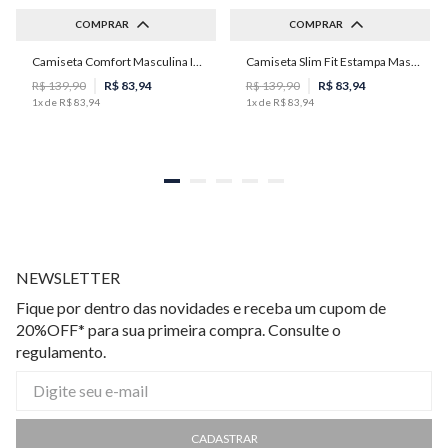
COMPRAR
COMPRAR
Camiseta Comfort Masculina Individual
Camiseta Slim Fit Estampa Masculina Individual
P
M
G
GG
PP
P
M
R$
139
,
90
R$
83
,
94
R$
139
,
90
R$
83
,
94
1
x de
R$
83
,
94
1
x de
R$
83
,
94
NEWSLETTER
Fique por dentro das novidades e receba um cupom de
20%OFF* para sua primeira compra. Consulte o
regulamento.
CADASTRAR