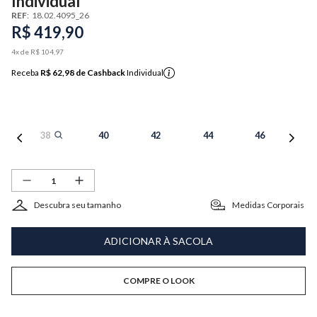
Individual
REF
:
18.02.4095_26
R$
419
,
90
4
x de
R$
104
,
97
Receba
R$ 62,98
de Cashback
Individual
38
40
42
44
46
Descubra seu tamanho
Medidas Corporais
ADICIONAR À SACOLA
COMPRE O LOOK