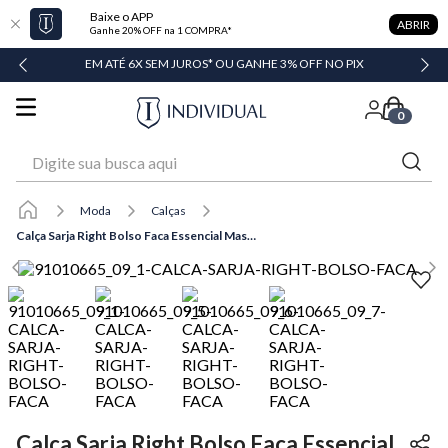
Baixe o APP
ABRIR
Ganhe 20% OFF na 1 COMPRA*
DADE
EM ATÉ 6X SEM JUROS* OU GANHE 3% OFF NO PIX
0
Digite sua busca aqui
Moda
Calças
Calça Sarja Right Bolso Faca Essencial Masculina Individual
Calça Sarja Right Bolso Faca Essencial