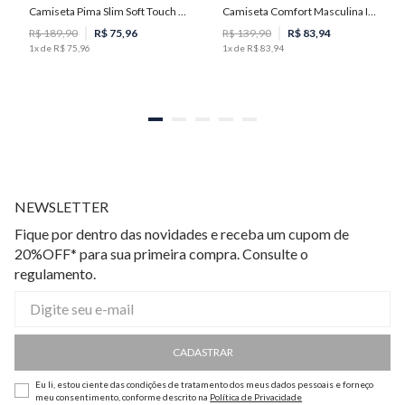
Camiseta Pima Slim Soft Touch Masculina Individual
Camiseta Comfort Masculina Individual
M
P
M
G
GG
R$
189
,
90
R$
75
,
96
R$
139
,
90
R$
83
,
94
1
x de
R$
75
,
96
1
x de
R$
83
,
94
NEWSLETTER
Fique por dentro das novidades e receba um cupom de
20%OFF* para sua primeira compra. Consulte o
regulamento.
CADASTRAR
Eu li, estou ciente das condições de tratamento dos meus dados pessoais e forneço
meu consentimento, conforme descrito na
Política de Privacidade