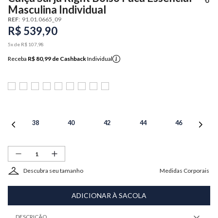
Masculina Individual
REF
:
91.01.0665_09
R$
539
,
90
5
x de
R$
107
,
98
Receba
R$ 80,99
de Cashback
Individual
38
40
42
44
46
Descubra seu tamanho
Medidas Corporais
ADICIONAR À SACOLA
DESCRIÇÃO