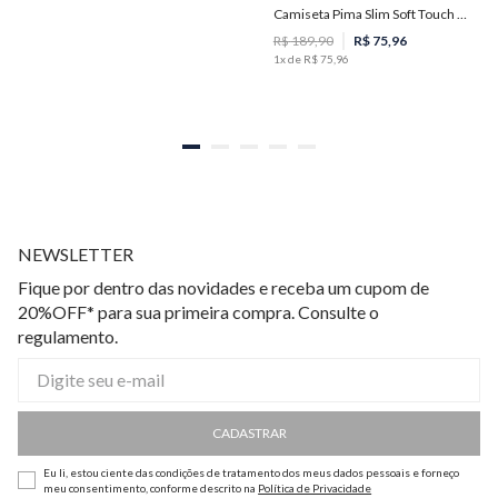
Camiseta Pima Slim Soft Touch Masculina Individual
G
M
R$
189
,
90
R$
75
,
96
1
x de
R$
75
,
96
NEWSLETTER
Fique por dentro das novidades e receba um cupom de
20%OFF* para sua primeira compra. Consulte o
regulamento.
CADASTRAR
Eu li, estou ciente das condições de tratamento dos meus dados pessoais e forneço
meu consentimento, conforme descrito na
Política de Privacidade