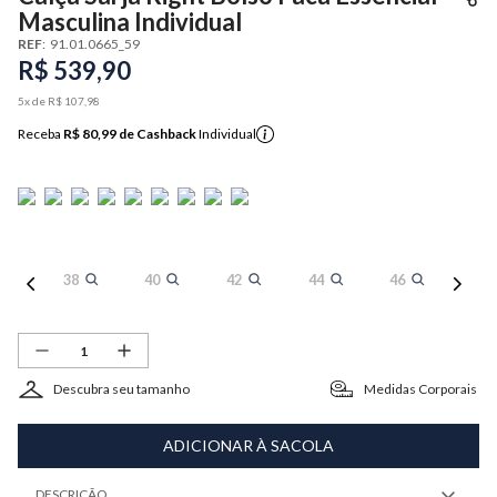
Masculina Individual
REF
:
91.01.0665_59
R$
539
,
90
5
x de
R$
107
,
98
Receba
R$ 80,99
de Cashback
Individual
38
40
42
44
46
Descubra seu tamanho
Medidas Corporais
ADICIONAR À SACOLA
DESCRIÇÃO