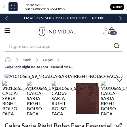
Baixe o APP
ABRIR
Ganhe 20% OFF na 1 COMPRA*
DADE
EM ATÉ 6X SEM JUROS* OU GANHE 3% OFF NO PIX
0
Digite sua busca aqui
Moda
Calças
Calça Sarja Right Bolso Faca Essencial Masculina Individual
Calça Sarja Right Bolso Faca Essencial