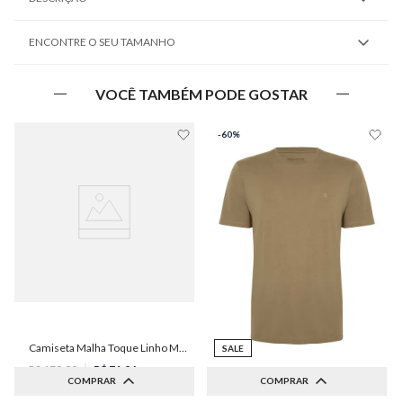
ENCONTRE O SEU TAMANHO
VOCÊ TAMBÉM PODE GOSTAR
-
60%
Camiseta Malha Toque Linho Masculina Individual
SALE
R$
179
,
90
R$
71
,
96
COMPRAR
COMPRAR
1
x de
R$
71
,
96