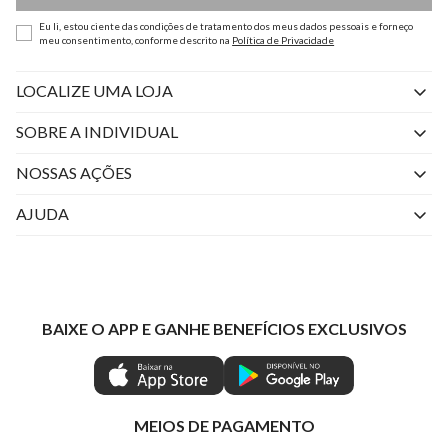
Eu li, estou ciente das condições de tratamento dos meus dados pessoais e forneço
meu consentimento, conforme descrito na
Política de Privacidade
LOCALIZE UMA LOJA
SOBRE A INDIVIDUAL
Quem Somos
NOSSAS AÇÕES
Perguntas Frequentes
Livelo
AJUDA
Fale Conosco
Azul Fidelidade
Atendimento
Nossas lojas
Visa
Minha Conta
Política de Privacidade
Mastercard
Trocas e Devoluções
BAIXE O APP E GANHE BENEFÍCIOS EXCLUSIVOS
Painel de Privacidade
Clube Ind
Regulamentos
Gestão de Preferências
IND CASHBACK
Seja Um Revendedor
Ética e Sustentabilidade
Special Friday
Shop by WhatsApp Individual
MEIOS DE PAGAMENTO