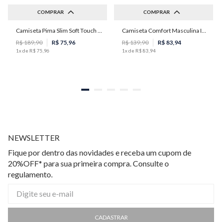
COMPRAR
COMPRAR
Camiseta Pima Slim Soft Touch Masculina Individual
Camiseta Comfort Masculina Individual
M
P
M
G
GG
R$
189
,
90
R$
75
,
96
R$
139
,
90
R$
83
,
94
1
x de
R$
75
,
96
1
x de
R$
83
,
94
NEWSLETTER
Fique por dentro das novidades e receba um cupom de
20%OFF* para sua primeira compra. Consulte o
regulamento.
CADASTRAR