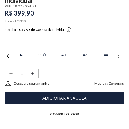
Individual
REF
:
18.02.4054_71
R$
399
,
90
3
x de
R$
133
,
30
Receba
R$ 59,98
de Cashback
Individual
36
38
40
42
44
Descubra seu tamanho
Medidas Corporais
ADICIONAR À SACOLA
COMPRE O LOOK