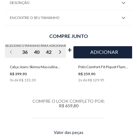
DESCRIÇÃO
ENCONTRE O SEU TAMANHO
COMPRE JUNTO
SELECIONE O TAMANHO PARA ADICIONAR
36
40
42
44
46
48
ADICIONAR
Calça Jeans Skinny Masculina
Polo Comfort Fit Piquet Flame
Individual
Masculina Individual
R$ 399,90
R$ 259,90
3
x de
R$ 133,30
2
x de
R$ 129,95
COMPRE O LOOK COMPLETO POR:
R$ 659,80
Valor das peças