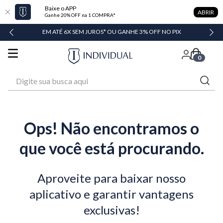
Baixe o APP
ABRIR
Ganhe 20% OFF na 1 COMPRA*
DADE
EM ATÉ 6X SEM JUROS* OU GANHE 3% OFF NO PIX
0
Digite sua busca aqui
Ops! Não encontramos o
que você está procurando.
Aproveite para baixar nosso
aplicativo e garantir vantagens
exclusivas!