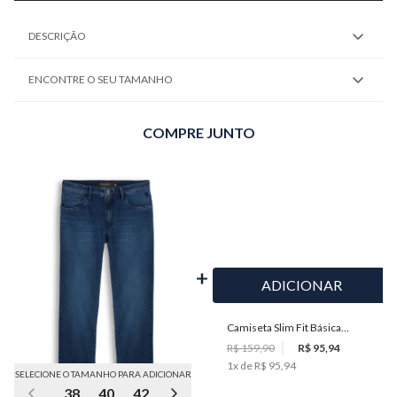
DESCRIÇÃO
ENCONTRE O SEU TAMANHO
COMPRE JUNTO
ADICIONAR
Camiseta Slim Fit Básica
Masculina Individual
R$ 159,90
R$ 95,94
1
x de
R$ 95,94
SELECIONE O TAMANHO PARA ADICIONAR
38
40
42
44
46
48
50
52
56