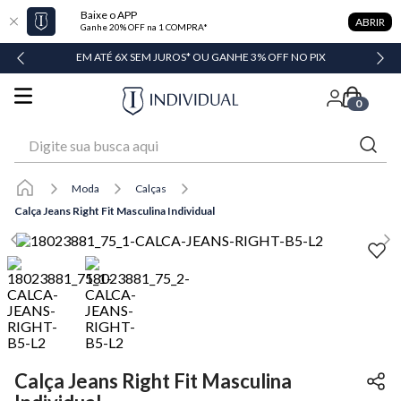
Baixe o APP
ABRIR
Ganhe 20% OFF na 1 COMPRA*
DADE
EM ATÉ 6X SEM JUROS* OU GANHE 3% OFF NO PIX
0
Digite sua busca aqui
Moda
Calças
Calça Jeans Right Fit Masculina Individual
Calça Jeans Right Fit Masculina