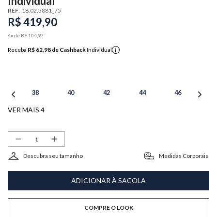
Individual
REF
:
18.02.3881_75
R$
419
,
90
4
x de
R$
104
,
97
Receba
R$ 62,98
de Cashback
Individual
38
40
42
44
46
VER MAIS 4
Descubra seu tamanho
Medidas Corporais
ADICIONAR À SACOLA
COMPRE O LOOK