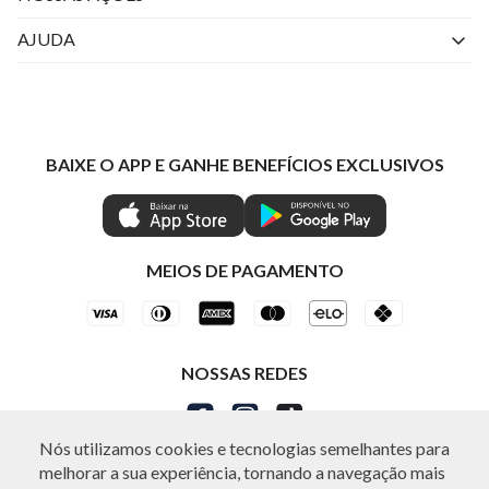
Perguntas Frequentes
Livelo
AJUDA
Fale Conosco
Azul Fidelidade
Atendimento
Nossas lojas
Visa
Minha Conta
Política de Privacidade
Mastercard
Trocas e Devoluções
BAIXE O APP E GANHE BENEFÍCIOS EXCLUSIVOS
Painel de Privacidade
Clube Ind
Regulamentos
Gestão de Preferências
IND CASHBACK
Seja Um Revendedor
Ética e Sustentabilidade
Special Friday
Shop by WhatsApp Individual
MEIOS DE PAGAMENTO
NOSSAS REDES
Nós utilizamos cookies e tecnologias semelhantes para
melhorar a sua experiência, tornando a navegação mais