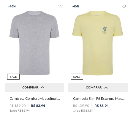
-
40%
-
40%
SALE
SALE
COMPRAR
COMPRAR
Camiseta Comfort Masculina Individual
Camiseta Slim Fit Estampa Masculina Individual
P
M
G
GG
PP
P
M
R$
139
,
90
R$
83
,
94
R$
139
,
90
R$
83
,
94
1
x de
R$
83
,
94
1
x de
R$
83
,
94