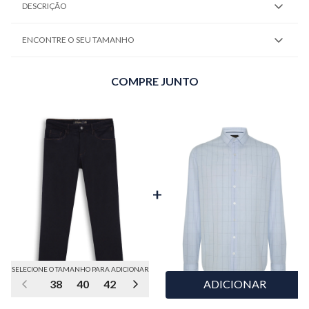
DESCRIÇÃO
ENCONTRE O SEU TAMANHO
COMPRE JUNTO
SELECIONE O TAMANHO PARA ADICIONAR
38
40
42
44
46
48
50
52
56
ADICIONAR