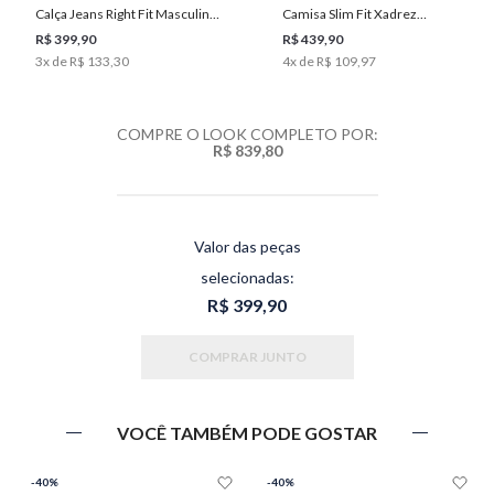
Calça Jeans Right Fit Masculina
Camisa Slim Fit Xadrez
Individual
Masculina Individual
R$ 399,90
R$ 439,90
3
x de
R$ 133,30
4
x de
R$ 109,97
COMPRE O LOOK COMPLETO POR:
R$ 839,80
Valor das peças
selecionadas:
R$ 399,90
COMPRAR JUNTO
VOCÊ TAMBÉM PODE GOSTAR
-
40%
-
40%