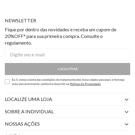
NEWSLETTER
Fique por dentro das novidades e receba um cupom de
20%OFF* para sua primeira compra. Consulte o
regulamento.
CADASTRAR
Eu li, estou ciente das condições de tratamento dos meus dados pessoais e forneço
meu consentimento, conforme descrito na
Política de Privacidade
LOCALIZE UMA LOJA
SOBRE A INDIVIDUAL
Quem Somos
NOSSAS AÇÕES
Perguntas Frequentes