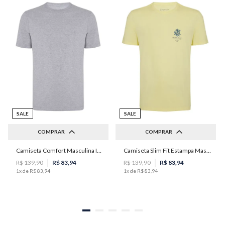
SALE
SALE
COMPRAR
COMPRAR
Camiseta Comfort Masculina Individual
Camiseta Slim Fit Estampa Masculina Individual
P
M
G
GG
PP
P
M
R$
139
,
90
R$
83
,
94
R$
139
,
90
R$
83
,
94
1
x de
R$
83
,
94
1
x de
R$
83
,
94