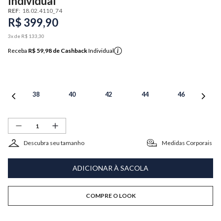
Individual
REF
:
18.02.4110_74
R$
399
,
90
3
x de
R$
133
,
30
Receba
R$ 59,98
de Cashback
Individual
38
40
42
44
46
Descubra seu tamanho
Medidas Corporais
ADICIONAR À SACOLA
COMPRE O LOOK