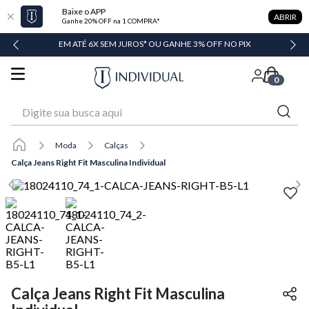
Baixe o APP
ABRIR
Ganhe 20% OFF na 1 COMPRA*
DADE
EM ATÉ 6X SEM JUROS* OU GANHE 3% OFF NO PIX
0
Digite sua busca aqui
Moda
Calças
Calça Jeans Right Fit Masculina Individual
Calça Jeans Right Fit Masculina