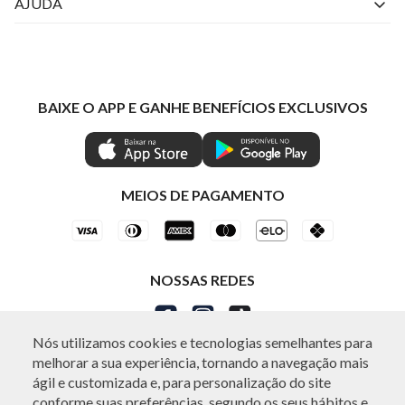
Livelo
AJUDA
Fale Conosco
Azul Fidelidade
Atendimento
Nossas lojas
Visa
Minha Conta
Política de Privacidade
Mastercard
Trocas e Devoluções
BAIXE O APP E GANHE BENEFÍCIOS EXCLUSIVOS
Painel de Privacidade
Clube Ind
Regulamentos
Gestão de Preferências
IND CASHBACK
Seja Um Revendedor
Ética e Sustentabilidade
Special Friday
Shop by WhatsApp Individual
MEIOS DE PAGAMENTO
NOSSAS REDES
Nós utilizamos cookies e tecnologias semelhantes para
melhorar a sua experiência, tornando a navegação mais
ágil e customizada e, para personalização do site
conforme suas preferências, segundo os seus hábitos e