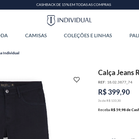
CASHBACK DE 15% EM TODAS AS COMPRAS
DA
CAMISAS
COLEÇÕES E LINHAS
PAL
a Individual
Calça Jeans R
REF
:
18.02.3877_74
R$
399
,
90
3
x de
R$
133
,
30
Receba
R$ 59,98
de Cas