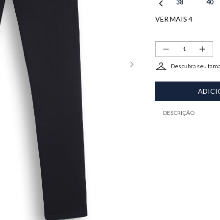
38
40
VER MAIS 4
Descubra seu tam
ADICI
DESCRIÇÃO