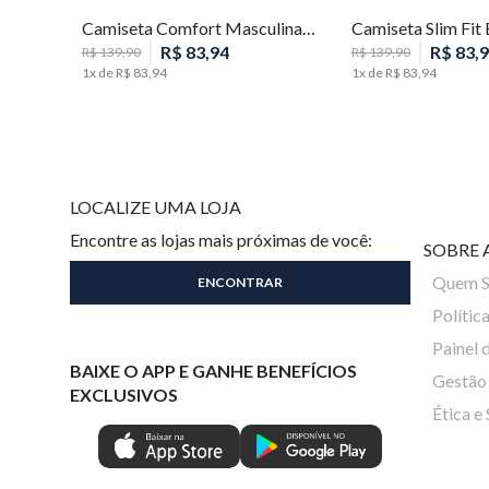
Camiseta Comfort Masculina Individual
R$
83
,
94
R$
83
,
9
R$
139
,
90
R$
139
,
90
1
x de
R$
83
,
94
1
x de
R$
83
,
94
LOCALIZE UMA LOJA
Encontre as lojas mais próximas de você:
SOBRE 
Quem 
Polític
Painel 
BAIXE O APP E GANHE BENEFÍCIOS
Gestão 
EXCLUSIVOS
Ética e