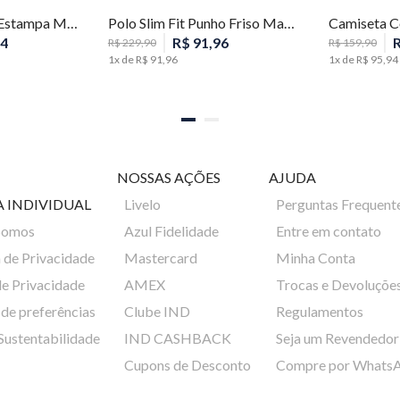
Camiseta Slim Fit Estampa Masculina Individual
Polo Slim Fit Punho Friso Masculina Individual
4
R$
91
,
96
R$
229
,
90
R$
159
,
90
1
x de
R$
91
,
96
1
x de
R$
95
,
94
NOSSAS AÇÕES
AJUDA
A INDIVIDUAL
Livelo
Perguntas Frequent
Somos
Azul Fidelidade
Entre em contato
a de Privacidade
Mastercard
Minha Conta
de Privacidade
AMEX
Trocas e Devoluçõe
de preferências
Clube IND
Regulamentos
 Sustentabilidade
IND CASHBACK
Seja um Revendedor
Cupons de Desconto
Compre por Whats