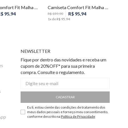
Camiseta Comfort Fit Malha Listras Masculina Individual
Camiseta Comfort Fit Malha Listras Masculina Individual
R$
95
,
94
R$
95
,
94
R$
159
,
90
1
x de
R$
95
,
94
NEWSLETTER
Fique por dentro das novidades e receba um
es
cupom de 20%OFF* para sua primeira
compra. Consulte o regulamento.
s
CADASTRAR
Eu li, estou ciente das condições de tratamento dos
meus dados pessoais e forneço meu consentimento,
App
conforme descrito na
Política de Privacidade