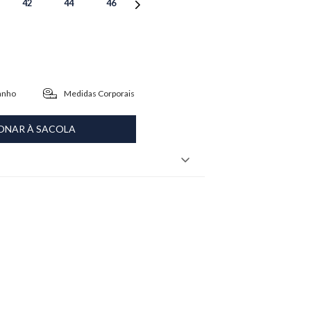
42
44
46
anho
Medidas Corporais
ONAR À SACOLA