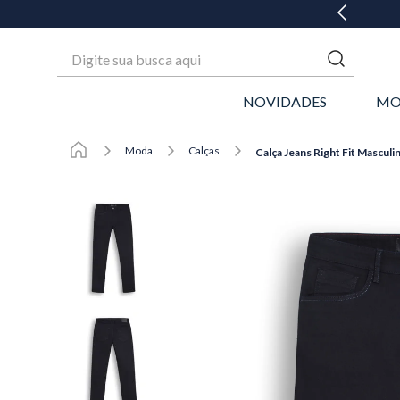
 ATÉ 6X SEM JUROS* OU GANHE 3% OFF NO PIX
Digite sua busca aqui
NOVIDADES
MO
Moda
Calças
Calça Jeans Right Fit Masculin