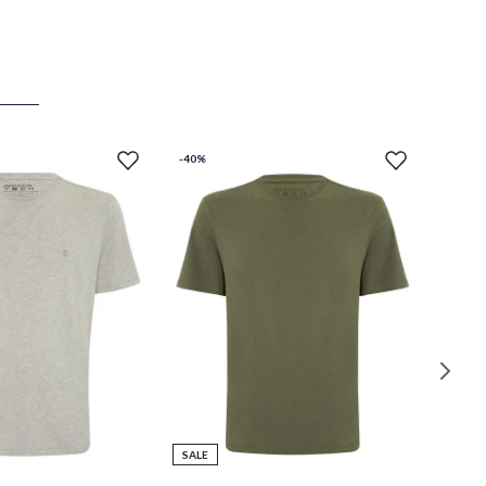
-
40%
SALE
M
P
M