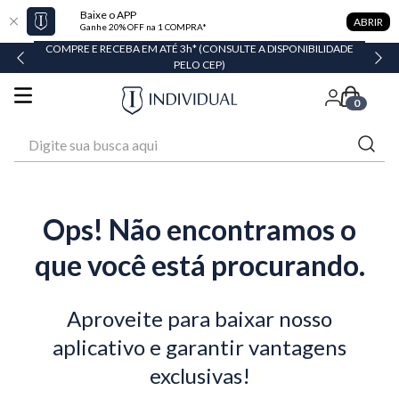
Baixe o APP
ABRIR
Ganhe 20% OFF na 1 COMPRA*
COMPRE E RECEBA EM ATÉ 3h* (CONSULTE A DISPONIBILIDADE
PELO CEP)
0
Digite sua busca aqui
Ops! Não encontramos o
que você está procurando.
Aproveite para baixar nosso
aplicativo e garantir vantagens
exclusivas!